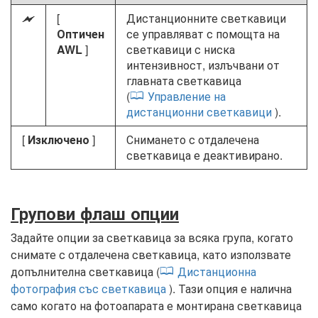
[
Дистанционните светкавици
Y
Оптичен
се управляват с помощта на
AWL
]
светкавици с ниска
интензивност, излъчвани от
главната светкавица
(
Управление на
дистанционни светкавици
).
[
Изключено
]
Снимането с отдалечена
светкавица е деактивирано.
Групови флаш опции
Задайте опции за светкавица за всяка група, когато
снимате с отдалечена светкавица, като използвате
допълнителна светкавица (
Дистанционна
фотография със светкавица
). Тази опция е налична
само когато на фотоапарата е монтирана светкавица