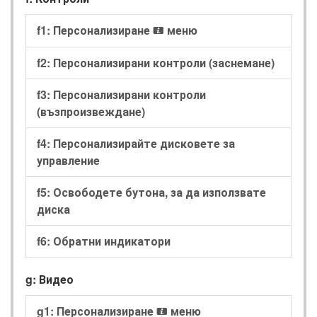
f1: Персонализиране
меню
i
f2: Персонализирани контроли (заснемане)
f3: Персонализирани контроли
(възпроизвеждане)
f4: Персонализирайте дисковете за
управление
f5: Освободете бутона, за да използвате
диска
f6: Обратни индикатори
g: Видео
g1: Персонализиране
меню
i