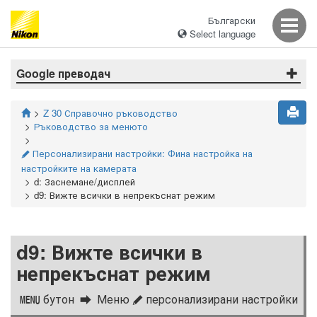
Български
Select language
Google преводач
Z 30 Справочно ръководство
Ръководство за менюто
Персонализирани настройки: Фина настройка на
A
настройките на камерата
d: Заснемане/дисплей
d9: Вижте всички в непрекъснат режим
d9: Вижте всички в
непрекъснат режим
бутон
Меню
персонализирани настройки
G
A