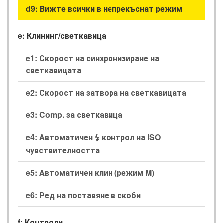
d9: Вижте всички в непрекъснат режим
e: Клининг/светкавица
e1: Скорост на синхронизиране на
светкавицата
e2: Скорост на затвора на светкавицата
e3: Comp. за светкавица
e4: Автоматичен
контрол на ISO
c
чувствителността
e5: Автоматичен клин (режим M)
e6: Ред на поставяне в скоби
f: Контроли