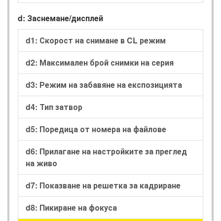
d: Заснемане/дисплей
d1: Скорост на снимане в CL режим
d2: Максимален брой снимки на серия
d3: Режим на забавяне на експозицията
d4: Тип затвор
d5: Поредица от номера на файлове
d6: Прилагане на настройките за преглед
на живо
d7: Показване на решетка за кадриране
d8: Пикиране на фокуса