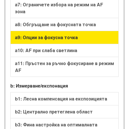
a7: Ограничете избора на режим на AF
зона
a8: Обгръщане на фокусната точка
a9: Опции за фокусна точка
a10: AF при слаба светлина
a11: Пръстен за ръчно фокусиране в режим
AF
b: Измерване/експонация
b1: Лесна компенсация на експозицията
b2: Централно претеглена област
b3: Фина настройка на оптималната