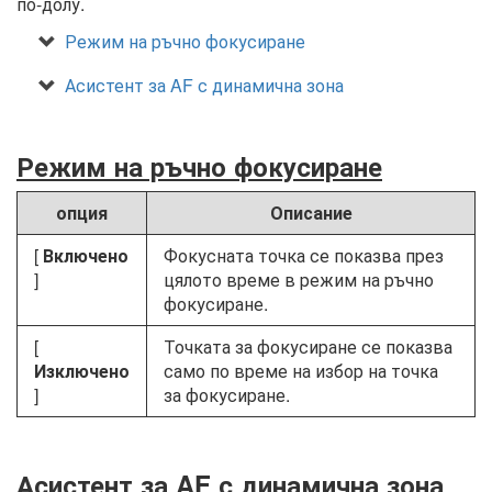
по-долу.
Режим на ръчно фокусиране
Асистент за AF с динамична зона
Режим на ръчно фокусиране
опция
Описание
[
Включено
Фокусната точка се показва през
]
цялото време в режим на ръчно
фокусиране.
[
Точката за фокусиране се показва
Изключено
само по време на избор на точка
]
за фокусиране.
Асистент за AF с динамична зона