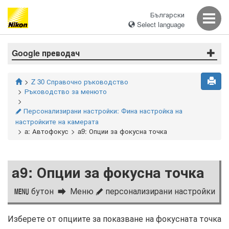
Български
Select language
Google преводач
Z 30 Справочно ръководство
Ръководство за менюто
Персонализирани настройки: Фина настройка на
A
настройките на камерата
a: Автофокус
a9: Опции за фокусна точка
a9: Опции за фокусна точка
бутон
Меню
персонализирани настройки
G
A
Изберете от опциите за показване на фокусната точка