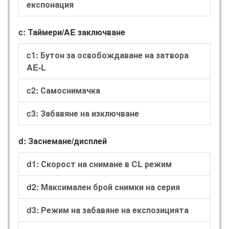
експонация
c: Таймери/AE заключване
c1: Бутон за освобождаване на затвора
AE-L
c2: Самоснимачка
c3: Забавяне на изключване
d: Заснемане/дисплей
d1: Скорост на снимане в CL режим
d2: Максимален брой снимки на серия
d3: Режим на забавяне на експозицията