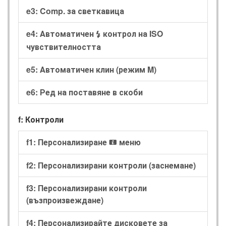
e3: Comp. за светкавица
e4: Автоматичен
контрол на ISO
c
чувствителността
e5: Автоматичен клин (режим M)
e6: Ред на поставяне в скоби
f: Контроли
f1: Персонализиране
меню
i
f2: Персонализирани контроли (заснемане)
f3: Персонализирани контроли
(възпроизвеждане)
f4: Персонализирайте дисковете за