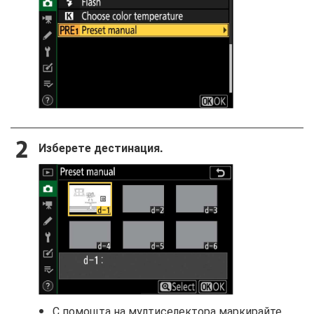
Изберете дестинация.
С помощта на мултиселектора маркирайте