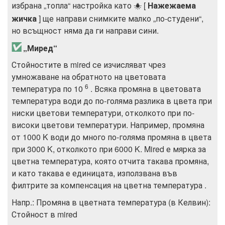
избрана „топла“ настройка като
[
Нажежаема
J
жичка
] ще направи снимките малко „по-студени“,
но всъщност няма да ги направи сини.
„Миред“
Стойностите в mired се изчисляват чрез
умножаване на обратното на цветовата
6
температура по 10
. Всяка промяна в цветовата
температура води до по-голяма разлика в цвета при
ниски цветови температури, отколкото при по-
високи цветови температури. Например, промяна
от 1000 K води до много по-голяма промяна в цвета
при 3000 K, отколкото при 6000 K. Mired е мярка за
цветна температура, която отчита такава промяна,
и като такава е единицата, използвана във
филтрите за компенсация на цветна температура .
Напр.: Промяна в цветната температура (в Келвин):
Стойност в mired