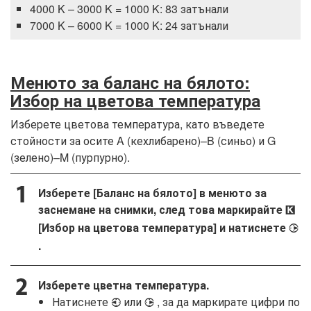
4000 K – 3000 K = 1000 K: 83 затънали
7000 K – 6000 K = 1000 K: 24 затънали
Менюто за баланс на бялото:
Избор на цветова температура
Изберете цветова температура, като въведете
стойности за осите A (кехлибарено)–B (синьо) и G
(зелено)–M (пурпурно).
Изберете [Баланс на бялото] в менюто за
заснемане на снимки, след това маркирайте
K
[Избор на цветова температура] и натиснете
2
.
Изберете цветна температура.
Натиснете
или
, за да маркирате цифри по
4
2