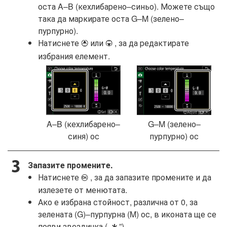
оста A–B (кехлибарено–синьо). Можете също
така да маркирате оста G–M (зелено–
пурпурно).
Натиснете
или
, за да редактирате
1
3
избрания елемент.
A–B (кехлибарено–
G–M (зелено–
синя) ос
пурпурно) ос
Запазите промените.
Натиснете
, за да запазите промените и да
J
излезете от менютата.
Ако е избрана стойност, различна от 0, за
зелената (G)–пурпурна (M) ос, в иконата ще се
появи звездичка („
”).