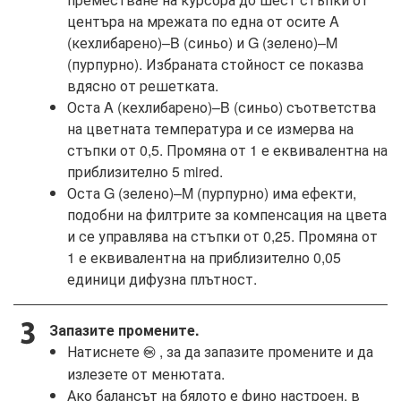
центъра на мрежата по една от осите A
(кехлибарено)–B (синьо) и G (зелено)–M
(пурпурно). Избраната стойност се показва
вдясно от решетката.
Оста A (кехлибарено)–B (синьо) съответства
на цветната температура и се измерва на
стъпки от 0,5. Промяна от 1 е еквивалентна на
приблизително 5 mired.
Оста G (зелено)–M (пурпурно) има ефекти,
подобни на филтрите за компенсация на цвета
и се управлява на стъпки от 0,25. Промяна от
1 е еквивалентна на приблизително 0,05
единици дифузна плътност.
Запазите промените.
Натиснете
, за да запазите промените и да
J
излезете от менютата.
Ако балансът на бялото е фино настроен, в