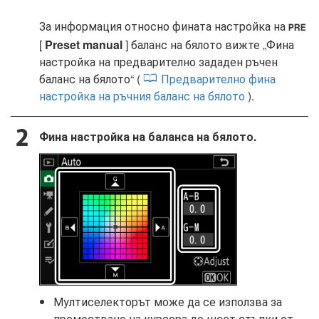
За информация относно фината настройка на
L
[
Preset manual
] баланс на бялото вижте „Фина
настройка на предварително зададен ръчен
баланс на бялото“ (
Предварително фина
настройка на ръчния баланс на бялото
).
Фина настройка на баланса на бялото.
Мултиселекторът може да се използва за
преместване на курсора до шест стъпки от