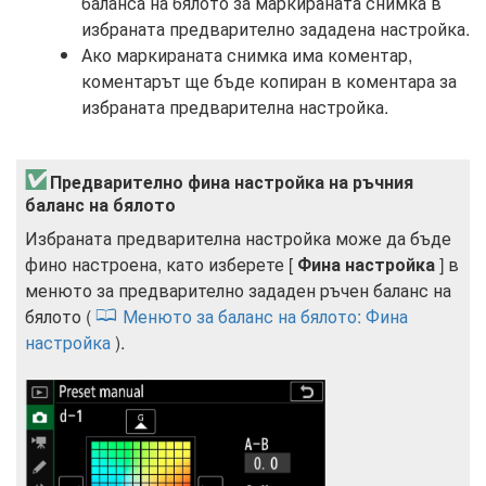
баланса на бялото за маркираната снимка в
избраната предварително зададена настройка.
Ако маркираната снимка има коментар,
коментарът ще бъде копиран в коментара за
избраната предварителна настройка.
Предварително фина настройка на ръчния
баланс на бялото
Избраната предварителна настройка може да бъде
фино настроена, като изберете [
Фина настройка
] в
менюто за предварително зададен ръчен баланс на
бялото (
Менюто за баланс на бялото: Фина
настройка
).