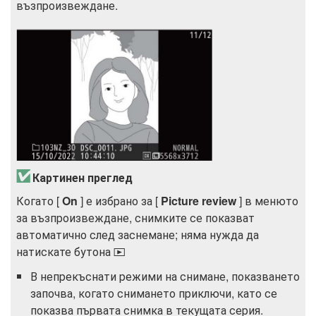
възпроизвеждане.
Картинен преглед
Когато [
On
] е избрано за [
Picture review
] в менюто
за възпроизвеждане, снимките се показват
автоматично след заснемане; няма нужда да
натискате бутона
K
В непрекъснати режими на снимане, показването
започва, когато снимането приключи, като се
показва първата снимка в текущата серия.