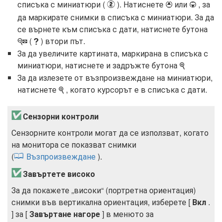
списъка с миниатюри (
). Натиснете
или
, за
w
1
3
да маркирате снимки в списъка с миниатюри. За да
се върнете към списъка с дати, натиснете бутона
(
) втори път.
W
Q
За да увеличите картината, маркирана в списъка с
миниатюри, натиснете и задръжте бутона
X
За да излезете от възпроизвеждане на миниатюри,
натиснете
, когато курсорът е в списъка с дати.
X
Сензорни контроли
Сензорните контроли могат да се използват, когато
на монитора се показват снимки
(
Възпроизвеждане
).
Завъртете високо
За да покажете „високи“ (портретна ориентация)
снимки във вертикална ориентация, изберете [
Вкл
.
] за [
Завъртане нагоре
] в менюто за