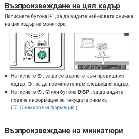
Възпроизвеждане на цял кадър
Натиснете бутона
, за да видите най-новата снимка
K
на цял кадър на монитора.
Натиснете
, за да се върнете към предишния
4
кадър,
, за да преминете към следващия кадър.
2
Натиснете
,
или бутона
DISP
, за да видите
1
3
повече информация за текущата снимка
(
Снимкова информация
).
Възпроизвеждане на миниатюри