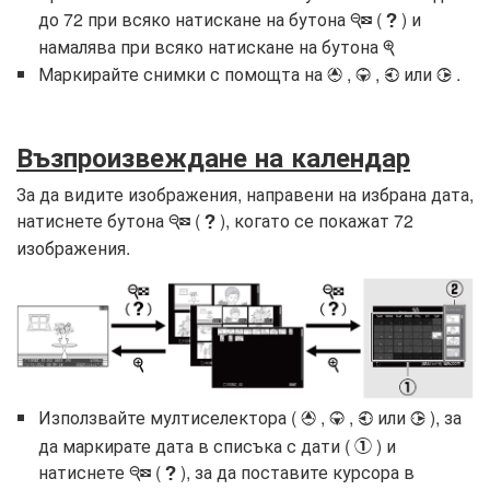
до 72 при всяко натискане на бутона
(
) и
W
Q
намалява при всяко натискане на бутона
X
Маркирайте снимки с помощта на
,
,
или
.
1
3
4
2
Възпроизвеждане на календар
За да видите изображения, направени на избрана дата,
натиснете бутона
(
), когато се покажат 72
W
Q
изображения.
Използвайте мултиселектора (
,
,
или
), за
1
3
4
2
да маркирате дата в списъка с дати (
) и
q
натиснете
(
), за да поставите курсора в
W
Q