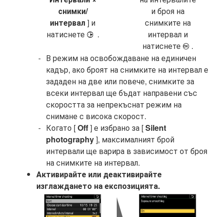
снимки/
и броя на
интервал
] и
снимките на
натиснете
.
интервал и
2
натиснете
.
J
В режим на освобождаване на единичен
кадър, ако броят на снимките на интервал е
зададен на две или повече, снимките за
всеки интервал ще бъдат направени със
скоростта за непрекъснат режим на
снимане с висока скорост.
Когато [
Off
] е избрано за [
Silent
photography
], максималният брой
интервали ще варира в зависимост от броя
на снимките на интервал.
Активирайте или деактивирайте
изглаждането на експозицията.