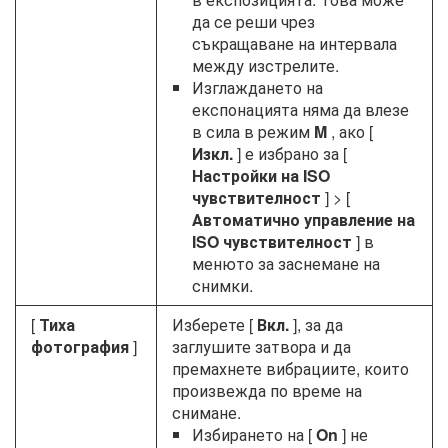
да се реши чрез
съкращаване на интервала
между изстрелите.
Изглаждането на
експонацията няма да влезе
в сила в режим
M
, ако [
Изкл.
] е избрано за [
Настройки на ISO
чувствителност
] > [
Автоматично управление на
ISO чувствителност
] в
менюто за заснемане на
снимки.
[
Тиха
Изберете [
Вкл.
], за да
фотография
]
заглушите затвора и да
премахнете вибрациите, които
произвежда по време на
снимане.
Избирането на [
On
] не