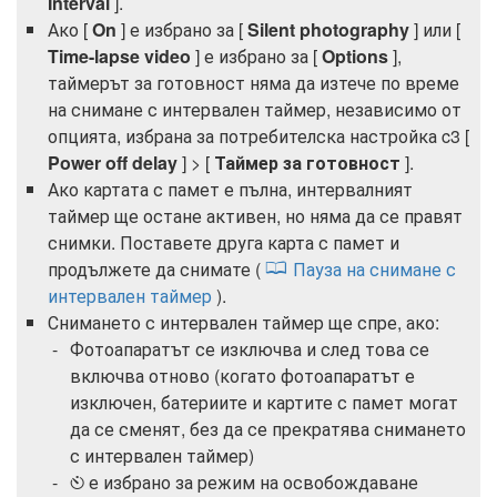
Interval
].
Ако [
On
] е избрано за [
Silent photography
] или [
Time-lapse video
] е избрано за [
Options
],
таймерът за готовност няма да изтече по време
на снимане с интервален таймер, независимо от
опцията, избрана за потребителска настройка c3 [
Power off delay
] > [
Таймер за готовност
].
Ако картата с памет е пълна, интервалният
таймер ще остане активен, но няма да се правят
снимки. Поставете друга карта с памет и
продължете да снимате (
Пауза на снимане с
интервален таймер
).
Снимането с интервален таймер ще спре, ако:
Фотоапаратът се изключва и след това се
включва отново (когато фотоапаратът е
изключен, батериите и картите с памет могат
да се сменят, без да се прекратява снимането
с интервален таймер)
е избрано за режим на освобождаване
E