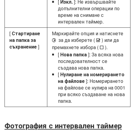
[
Изкл.
]: Не извършвайте
допълнителни операции по
време на снимане с
интервален таймер.
[
Стартиране
Маркирайте опция и натиснете
на папка за
за да изберете (
) или да
2
M
съхранение
]
премахнете избора (
).
U
[
Нова папка
]: За всяка нова
последователност се
създава нова папка.
[
Нулиране на номерирането
на файлове
]: Номерирането
на файлове се нулира на 0001
при всяко създаване на нова
папка.
Фотография с интервален таймер