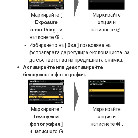
Маркирайте [
Маркирайте
Exposure
опция и
smoothing
] и
натиснете
.
J
натиснете
.
2
Избирането на [
Вкл
] позволява на
фотоапарата да регулира експонацията, за
да съответства на предишната снимка.
Активирайте или деактивирайте
безшумната фотография.
Маркирайте [
Маркирайте
Безшумна
опция и
фотография
]
натиснете
.
J
и натиснете
2