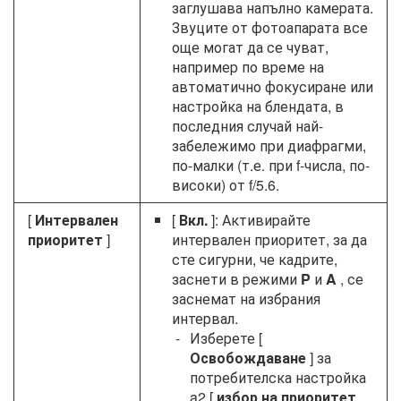
заглушава напълно камерата.
Звуците от фотоапарата все
още могат да се чуват,
например по време на
автоматично фокусиране или
настройка на блендата, в
последния случай най-
забележимо при диафрагми,
по-малки (т.е. при f-числа, по-
високи) от f/5.6.
[
Интервален
[
Вкл.
]: Активирайте
приоритет
]
интервален приоритет, за да
сте сигурни, че кадрите,
заснети в режими
P
и
A
, се
заснемат на избрания
интервал.
Изберете [
Освобождаване
] за
потребителска настройка
a2 [
избор на приоритет