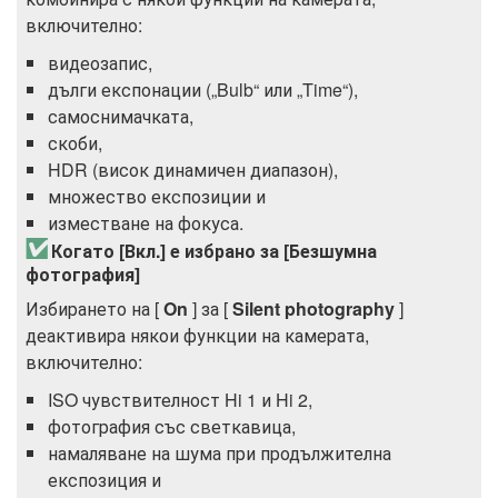
включително:
видеозапис,
дълги експонации („Bulb“ или „Time“),
самоснимачката,
скоби,
HDR (висок динамичен диапазон),
множество експозиции и
изместване на фокуса.
Когато [Вкл.] е избрано за [Безшумна
фотография]
Избирането на [
On
] за [
Silent photography
]
деактивира някои функции на камерата,
включително:
ISO чувствителност Hi 1 и Hi 2,
фотография със светкавица,
намаляване на шума при продължителна
експозиция и