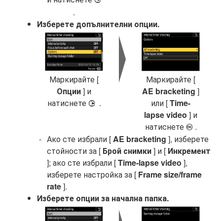
2
.
Изберете допълнителни опции.
Маркирайте [
Маркирайте [
Опции
] и
AE bracketing
]
натиснете
.
или [
Time-
2
lapse video
] и
натиснете
.
J
Ако сте избрали [
AE bracketing
], изберете
стойности за [
Брой снимки
] и [
Инкремент
]; ако сте избрали [
Time-lapse video
],
изберете настройка за [
Frame size/frame
rate
].
Изберете опции за начална папка.