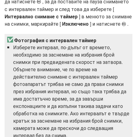
да натиснете
, за да поставите на пауза снимането
J
с интервален таймер и след това да изберете [
Интервално снимане с таймер
] в менюто за снимане
на снимки, маркирайте [
Изключено
] и натиснете
.
J
Фотография с интервален таймер
Изберете интервал, по-дълъг от времето,
необходимо за заснемане на избрания брой
снимки при предвидената скорост на затвора.
Обърнете внимание, че по време на
действително снимане с интервален таймер
фотоапаратът трябва не само да прави снимки
през избрания интервал, но също така трябва да
има достатъчно време, за да завърши
експонациите и да изпълни такива задачи като
обработка на снимките. Ако интервалът е твърде
кратък за заснемане на избрания брой снимки,
камерата може да прескочи до следващия
интервал без да снима.