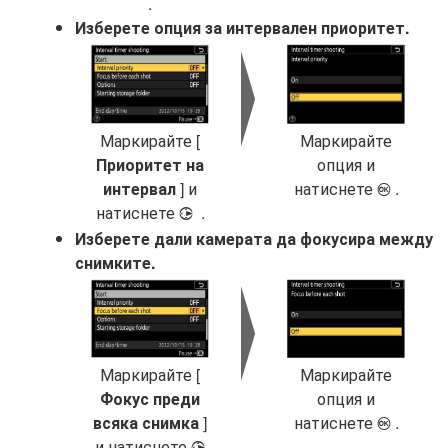
.
Изберете опция за интервален приоритет.
Маркирайте [
Маркирайте
Приоритет на
опция и
интервал
] и
натиснете
.
J
натиснете
.
2
Изберете дали камерата да фокусира между
снимките.
Маркирайте [
Маркирайте
Фокус преди
опция и
всяка снимка
]
натиснете
.
J
и натиснете