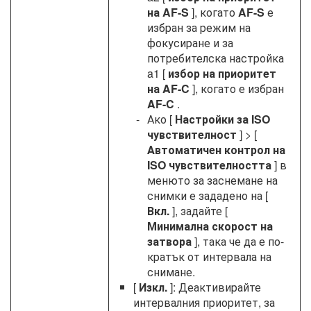
на AF-S
], когато
AF-S
е
избран за режим на
фокусиране и за
потребителска настройка
a1 [
избор на приоритет
на AF-C
], когато е избран
AF-C
.
Ако [
Настройки за ISO
чувствителност
] > [
Автоматичен контрол на
ISO чувствителността
] в
менюто за заснемане на
снимки е зададено на [
Вкл.
], задайте [
Минимална скорост на
затвора
], така че да е по-
кратък от интервала на
снимане.
[
Изкл.
]: Деактивирайте
интервалния приоритет, за