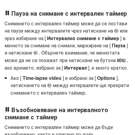
Пауза на снимане с интервален таймер
Снимането с интервален таймер може да се постави
на пауза между интервалите чрез натискане на
или
J
чрез избиране на [
Интервално снимане с таймер
] в
менюто за снимане на снимки, маркиране на [
Пауза
]
и натискане
. Обърнете внимание, че менютата
J
може да не се покажат при натискане на бутона
,
G
ако времето, избрано за [
Интервал
], е много кратко.
Ако [
Time-lapse video
] е избрано за [
Options
],
натискането на
между интервалите ще прекрати
J
снимането с интервален таймер.
Възобновяване на интервалното
снимане с таймер
Снимането с интервален таймер може да бъде
възобновено, както е описано по-долу.