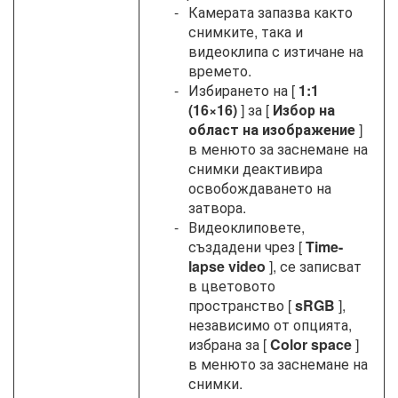
Камерата запазва както
снимките, така и
видеоклипа с изтичане на
времето.
Избирането на [
1:1
(16×16)
] за [
Избор на
област на изображение
]
в менюто за заснемане на
снимки деактивира
освобождаването на
затвора.
Видеоклиповете,
създадени чрез [
Time-
lapse video
], се записват
в цветовото
пространство [
sRGB
],
независимо от опцията,
избрана за [
Color space
]
в менюто за заснемане на
снимки.