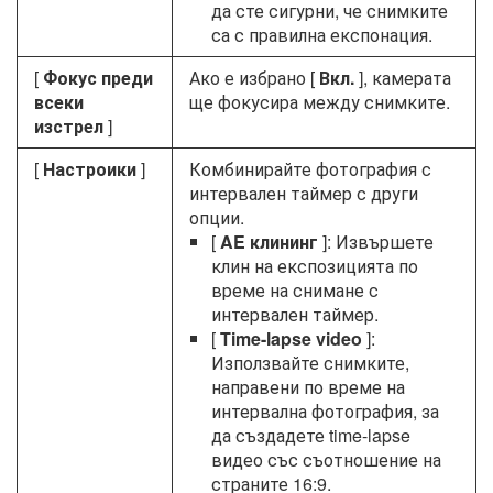
да сте сигурни, че снимките
са с правилна експонация.
[
Фокус преди
Ако е избрано [
Вкл.
], камерата
всеки
ще фокусира между снимките.
изстрел
]
[
Настроики
]
Комбинирайте фотография с
интервален таймер с други
опции.
[
AE клининг
]: Извършете
клин на експозицията по
време на снимане с
интервален таймер.
[
Time-lapse video
]:
Използвайте снимките,
направени по време на
интервална фотография, за
да създадете time-lapse
видео със съотношение на
страните 16:9.