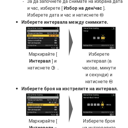
За да започнете да снимате на избрана дата
и час, изберете [
Избор на ден/час
].
Изберете дата и час и натиснете
J
Изберете интервала между снимките.
Маркирайте [
Изберете
Интервал
] и
интервал (в
натиснете
.
часове, минути
2
и секунди) и
натиснете
J
Изберете броя на изстрелите на интервал.
Маркирайте [
Изберете броя
Интервали ×
на интервалите