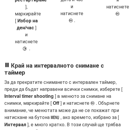
и
],
натиснете
натиснете
маркирайте
J
.
[
Избор на
J
ден/час
]
и
натиснете
.
2
Край на интервалното снимане с
таймер
За да прекратите снимането с интервален таймер,
преди да бъдат направени всички снимки, изберете [
Interval timer shooting
] в менюто за снимане на
снимки, маркирайте [
Off
] и натиснете
. Обърнете
J
внимание, че менютата може да не се покажат при
натискане на бутона
, ако времето, избрано за [
G
Интервал
], е много кратко. В този случай ще трябва