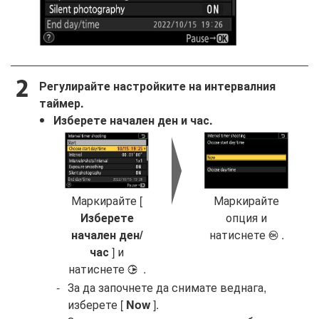
Регулирайте настройките на интервалния
таймер.
Изберете начален ден и час.
Маркирайте [
Маркирайте
Изберете
опция и
начален ден/
натиснете
.
J
час
] и
натиснете
.
2
За да започнете да снимате веднага,
изберете [
Now
].