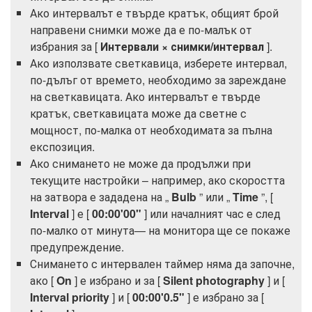
Ако интервалът е твърде кратък, общият брой
направени снимки може да е по-малък от
избрания за [
Интервали × снимки/интервал
].
Ако използвате светкавица, изберете интервал,
по-дълъг от времето, необходимо за зареждане
на светкавицата. Ако интервалът е твърде
кратък, светкавицата може да светне с
мощност, по-малка от необходимата за пълна
експозиция.
Ако снимането не може да продължи при
текущите настройки – например, ако скоростта
на затвора е зададена на „
Bulb
” или „
Time
”, [
Interval
] е [
00:00'00"
] или началният час е след
по-малко от минута— на монитора ще се покаже
предупреждение.
Снимането с интервален таймер няма да започне,
ако [
On
] е избрано и за [
Silent photography
] и [
Interval priority
] и [
00:00'0.5"
] е избрано за [