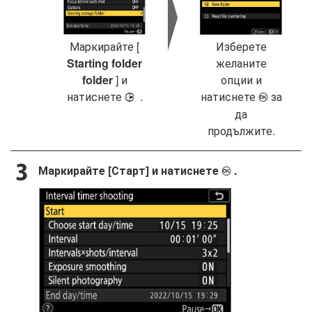
Маркирайте [
Изберете
Starting folder
желаните
folder
] и
опции и
натиснете
.
натиснете
за
2
J
да
продължите.
Маркирайте [Старт] и натиснете
.
J