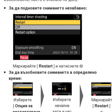
За да подновите снимането незабавно:
Маркирайте [
Restart
] и натиснете
J
За да възобновите снимането в определено
време:
Изберете
Изберете
Маркирай
начална
[
Опция за
[
Restart
]
дата и час
рестартиране
и