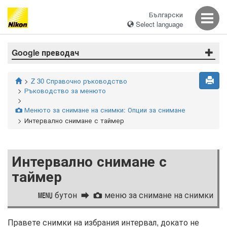
Български
Select language
Google преводач
Z 30 Справочно ръководство
Ръководство за менюто
Менюто за снимане на снимки: Опции за снимане
C
Интервално снимане с таймер
Интервално снимане с
таймер
бутон
меню за снимане на снимки
G
C
Правете снимки на избрания интервал, докато не