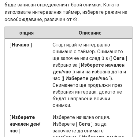
бъде записан определеният брой снимки. Когато
използвате интервалния таймер, изберете режим на
освобождаване, различен от
.
E
опция
Описание
[
Начало
]
Стартирайте интервално
снимане с таймер. Снимането
ще започне или след 3 s ([
Сега
]
избрано за [
Изберете начален
ден/час
]) или на избрана дата и
час ([
Изберете ден/час
]).
Снимането ще продължи през
избрания интервал, докато не
бъдат направени всички
снимки.
[
Изберете
Изберете начална опция.
начален ден/
Изберете [
Сега
], за да
час
]
започнете да снимате