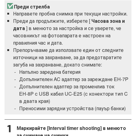
Преди стрелба
Направете пробна снимка при текущи настройки.
Преди да продължите, изберете [
Часова зона и
дата
] в менюто за настройка и се уверете, че
часовникът на фотоапарата е настроен на
правилния час и дата.
Препоръчваме да използвате един от следните
източници на захранване, за да предотвратите
загуба на захранване, докато снимате:
Напълно заредена батерия
Допълнителен AC адаптер за зареждане EH‑7P
Допълнителен адаптер за променлив ток
EH‑8P с USB кабел UC‑E25 (с конектори тип C
в двата края)
Преносими зарядни устройства (пауър банки)
Маркирайте [Interval timer shooting] в менюто
за снимане на снимки.