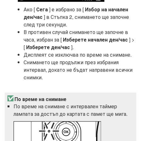
Ако [
Сега
] е избрано за [
Избор на начален
ден/час
] в Стъпка 2, снимането ще започне
след три секунди.
В противен случай снимането ще започне в
часа, избран за [
Изберете начален ден/час
] >
[
Изберете ден/час
].
Дисплеят се изключва по време на снимане.
Снимането ще продължи през избрания
интервал, докато не бъдат направени всички
снимки.
По време на снимане
По време на снимане с интервален таймер
лампата за достъп до картата с памет ще мига.