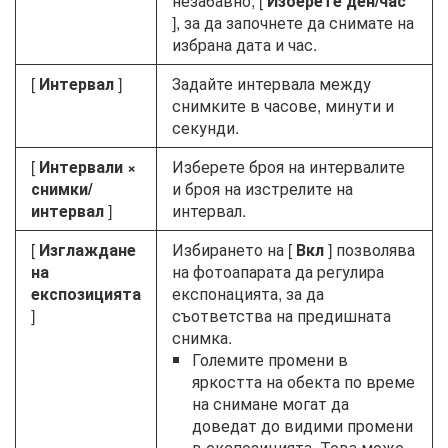
незабавно, [
Изберете ден/час
], за да започнете да снимате на
избрана дата и час.
[
Интервал
]
Задайте интервала между
снимките в часове, минути и
секунди.
[
Интервали ×
Изберете броя на интервалите
снимки/
и броя на изстрелите на
интервал
]
интервал.
[
Изглаждане
Избирането на [
Вкл
] позволява
на
на фотоапарата да регулира
експозицията
експонацията, за да
]
съответства на предишната
снимка.
Големите промени в
яркостта на обекта по време
на снимане могат да
доведат до видими промени
в експозицията. Това може