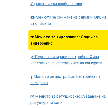
Управление на изображения
Менюто за снимане на снимки: Опции
C
за снимане
Менюто за видеозапис: Опции за
1
видеозапис
Персонализирани настройки: Фина
A
настройка на настройките на камерата
Менюто за настройка: Настройка на
B
камерата
Менюто за ретуширане: Създаване на
N
ретуширани копия