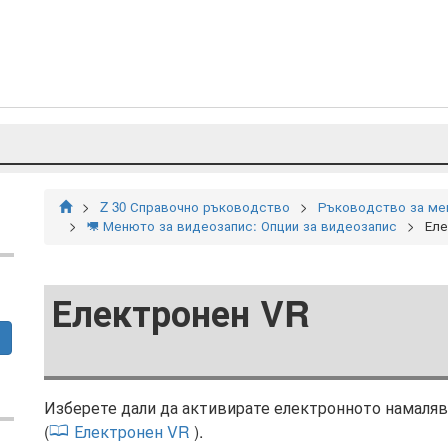
Z 30 Справочно ръководство
Ръководство за м
Менюто за видеозапис: Опции за видеозапис
Еле
1
Електронен VR
Изберете дали да активирате електронното намаля
(
Електронен VR
).