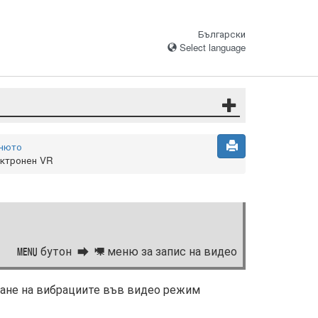
Български
Select language
енюто
ктронен VR
бутон
меню за запис на видео
G
1
ване на вибрациите във видео режим