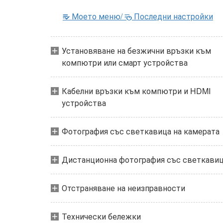
Моето меню/
Последни настройки
m
O
Установяване на безжични връзки към
компютри или смарт устройства
Кабелни връзки към компютри и HDMI
устройства
Фотография със светкавица на камерата
Дистанционна фотография със светкави
Отстраняване на неизправности
Технически бележки