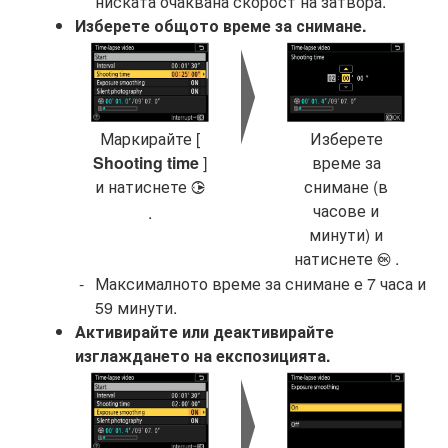
ниската очаквана скорост на затвора.
Изберете общото време за снимане.
Маркирайте [
Изберете
Shooting time
]
време за
и натиснете
снимане (в
2
часове и
.
минути) и
натиснете
.
J
Максималното време за снимане е 7 часа и
59 минути.
Активирайте или деактивирайте
изглаждането на експозицията.