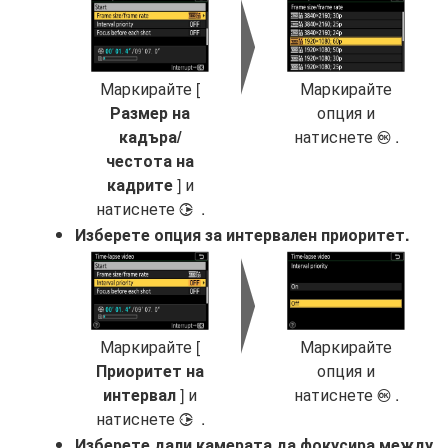
Маркирайте [
Маркирайте
Размер на
опция и
кадъра/
натиснете
.
J
честота на
кадрите
] и
натиснете
.
2
Изберете опция за интервален приоритет.
Маркирайте [
Маркирайте
Приоритет на
опция и
интервал
] и
натиснете
.
J
натиснете
.
2
Изберете дали камерата да фокусира между