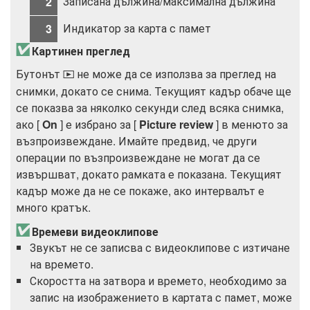
Записана дължина/максимална дължина
2
Индикатор за карта с памет
3
Картинен преглед
Бутонът
не може да се използва за преглед на
K
снимки, докато се снима. Текущият кадър обаче ще
се показва за няколко секунди след всяка снимка,
ако [
On
] е избрано за [
Picture review
] в менюто за
възпроизвеждане. Имайте предвид, че други
операции по възпроизвеждане не могат да се
извършват, докато рамката е показана. Текущият
кадър може да не се покаже, ако интервалът е
много кратък.
Времеви видеоклипове
Звукът не се записва с видеоклипове с изтичане
на времето.
Скоростта на затвора и времето, необходимо за
запис на изображението в картата с памет, може