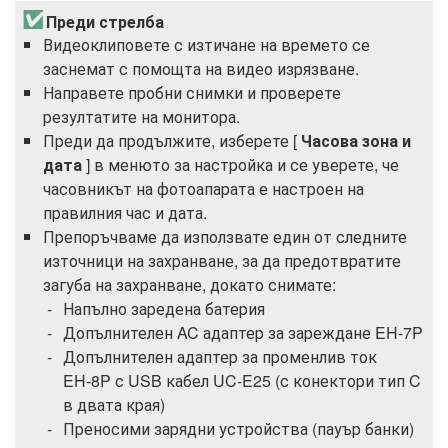
Преди стрелба
Видеоклиповете с изтичане на времето се
заснемат с помощта на видео изрязване.
Направете пробни снимки и проверете
резултатите на монитора.
Преди да продължите, изберете [
Часова зона и
дата
] в менюто за настройка и се уверете, че
часовникът на фотоапарата е настроен на
правилния час и дата.
Препоръчваме да използвате един от следните
източници на захранване, за да предотвратите
загуба на захранване, докато снимате:
Напълно заредена батерия
Допълнителен AC адаптер за зареждане EH‑7P
Допълнителен адаптер за променлив ток
EH‑8P с USB кабел UC‑E25 (с конектори тип C
в двата края)
Преносими зарядни устройства (пауър банки)