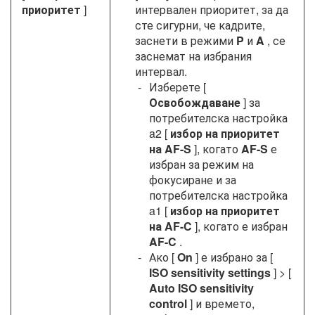
приоритет
]
интервален приоритет, за да
сте сигурни, че кадрите,
заснети в режими
P
и
A
, се
заснемат на избрания
интервал.
Изберете [
Освобождаване
] за
потребителска настройка
a2 [
избор на приоритет
на AF-S
], когато
AF-S
е
избран за режим на
фокусиране и за
потребителска настройка
a1 [
избор на приоритет
на AF-C
], когато е избран
AF-C
.
Ако [
On
] е избрано за [
ISO sensitivity settings
] > [
Auto ISO sensitivity
control
] и времето,