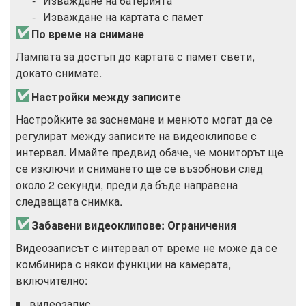
Изваждане на батерията
Изваждане на картата с памет
По време на снимане
Лампата за достъп до картата с памет свети,
докато снимате.
Настройки между записите
Настройките за заснемане и менюто могат да се
регулират между записите на видеоклипове с
интервал. Имайте предвид обаче, че мониторът ще
се изключи и снимането ще се възобнови след
около 2 секунди, преди да бъде направена
следващата снимка.
Забавени видеоклипове: Ограничения
Видеозаписът с интервал от време не може да се
комбинира с някои функции на камерата,
включително:
видеозапис,