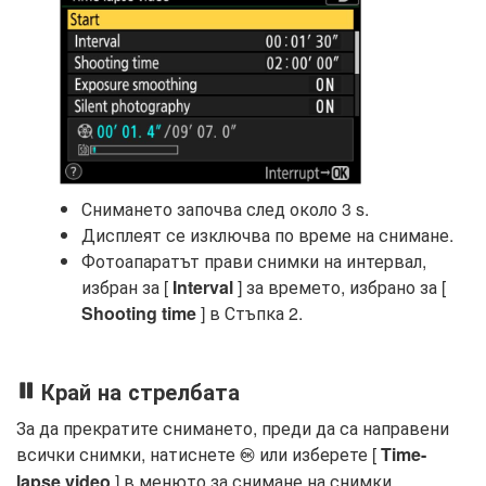
Снимането започва след около 3 s.
Дисплеят се изключва по време на снимане.
Фотоапаратът прави снимки на интервал,
избран за [
Interval
] за времето, избрано за [
Shooting time
] в Стъпка 2.
Край на стрелбата
За да прекратите снимането, преди да са направени
всички снимки, натиснете
или изберете [
Time-
J
lapse video
] в менюто за снимане на снимки,