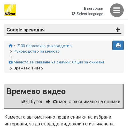
Български
Select language
Google преводач
Z 30 Справочно ръководство
Ръководство за менюто
Менюто за снимане на снимки: Опции за снимане
C
Времево видео
Времево видео
бутон
меню за снимане на снимки
G
C
Камерата автоматично прави снимки на избрани
интервали, за да създаде видеоклип с изтичане на