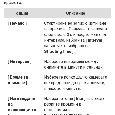
времето.
опция
Описание
[
Начало
]
Стартиране на запис с изтичане
на времето. Снимането започва
след около 3 s и продължава на
интервала, избран за [
Interval
]
за времето, избрано за [
Shooting time
].
[
Интервал
]
Изберете интервала между
снимките в минути и секунди.
[
Време за
Изберете колко дълго камерата
снимане
]
ще продължи да прави снимки,
в часове и минути.
[
Изглаждане
Избирането на [
Вкл
] изглажда
на
резките промени в
експозицията
експозицията.