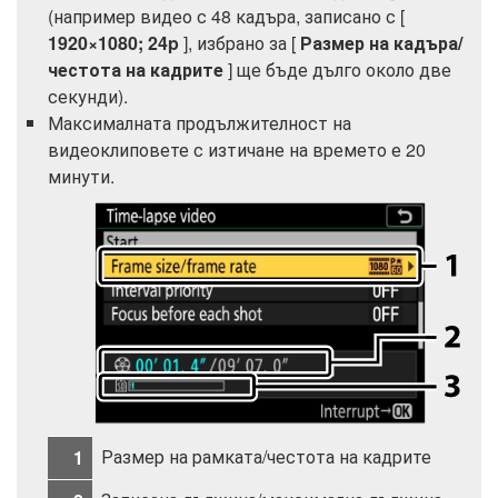
(например видео с 48 кадъра, записано с [
1920×1080; 24p
], избрано за [
Размер на кадъра/
честота на кадрите
] ще бъде дълго около две
секунди).
Максималната продължителност на
видеоклиповете с изтичане на времето е 20
минути.
Размер на рамката/честота на кадрите
1