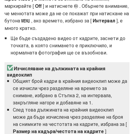
маркирайте [
Off
] и натиснете
. Обърнете внимание,
J
че менютата може да не се покажат при натискане на
бутона
, ако времето, избрано за [
Интервал
], е
G
много кратко.
Ще бъде създадено видео от кадрите, заснети до
точката, в която снимането е приключило, и
нормалната фотография ще се възобнови.
Изчисляване на дължината на крайния
видеоклип
Общият брой кадри в крайния видеоклип може да
се изчисли чрез разделяне на времето за
снимане, избрано в Стъпка 2, на интервала,
закръгляне нагоре и добавяне на 1.
След това дължината на крайния видеоклип
може да бъде изчислена чрез разделяне на броя
на снимките на честотата на кадрите, избрана за [
Размер на кадъра/честота на кадрите
]