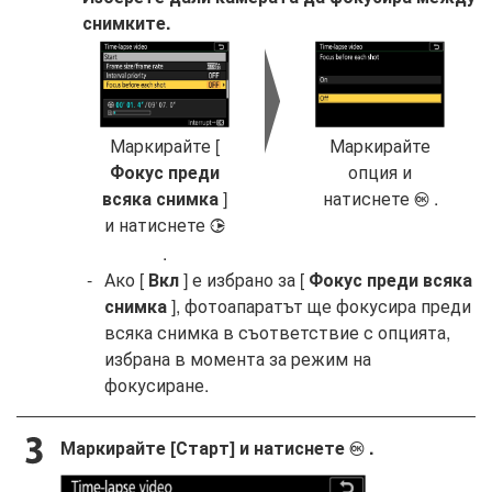
снимките.
Маркирайте [
Маркирайте
Фокус преди
опция и
всяка снимка
]
натиснете
.
J
и натиснете
2
.
Ако [
Вкл
] е избрано за [
Фокус преди всяка
снимка
], фотоапаратът ще фокусира преди
всяка снимка в съответствие с опцията,
избрана в момента за режим на
фокусиране.
Маркирайте [Старт] и натиснете
.
J