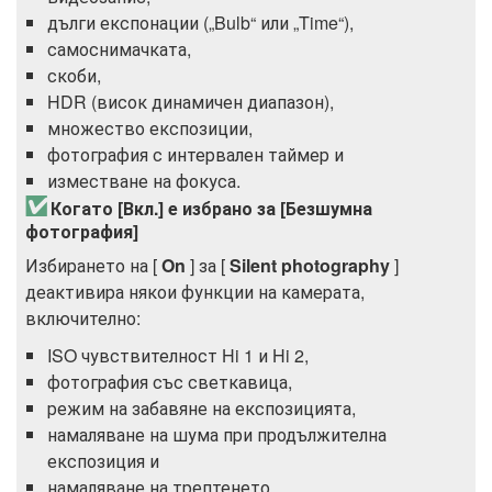
дълги експонации („Bulb“ или „Time“),
самоснимачката,
скоби,
HDR (висок динамичен диапазон),
множество експозиции,
фотография с интервален таймер и
изместване на фокуса.
Когато [Вкл.] е избрано за [Безшумна
фотография]
Избирането на [
On
] за [
Silent photography
]
деактивира някои функции на камерата,
включително:
ISO чувствителност Hi 1 и Hi 2,
фотография със светкавица,
режим на забавяне на експозицията,
намаляване на шума при продължителна
експозиция и
намаляване на трептенето.