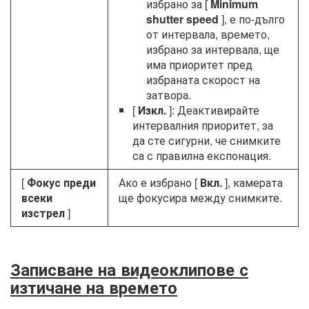
избрано за [
Minimum
shutter speed
], е по-дълго
от интервала, времето,
избрано за интервала, ще
има приоритет пред
избраната скорост на
затвора.
[
Изкл.
]: Деактивирайте
интервалния приоритет, за
да сте сигурни, че снимките
са с правилна експонация.
[
Фокус преди
Ако е избрано [
Вкл.
], камерата
всеки
ще фокусира между снимките.
изстрел
]
Записване на видеоклипове с
изтичане на времето