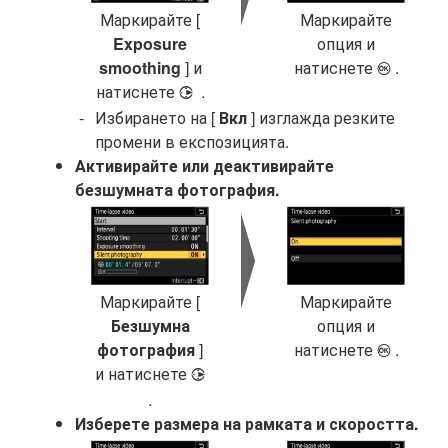
Маркирайте [
Маркирайте
Exposure
опция и
smoothing
] и
натиснете
.
J
натиснете
.
2
Избирането на [
Вкл
] изглажда резките
промени в експозицията.
Активирайте или деактивирайте
безшумната фотография.
Маркирайте [
Маркирайте
Безшумна
опция и
фотография
]
натиснете
.
J
и натиснете
2
.
Изберете размера на рамката и скоростта.