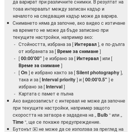
да варират при различните снимки. В резултат на
това интервалът между записан кадър и
началото на следващия кадър може да варира.
Снимането няма да започне, ако видео с изтичане
на времето не може да бъде записано при
текущите настройки, например ако:
Стойността, избрана за [
Интервал
], е по-дълга
от избраната за [
Време за снимане
]
[
00:00'00"
] е избрано за [
Интервал
] или [
Време за снимане
]
[
On
] е избрано както за [
Silent photography
],
така и за [
Interval priority
] и [
00:00'0.5"
] е
избрано за [
Interval
]
Картата с памет е пълна
Ако видеозаписът с интервал не може да започне
при текущите настройки, например защото
скоростта на затвора е зададена на „
Bulb
“ или „
Time
“, ще се покаже предупреждение.
Бутонът
не може да се използва за преглед на
K