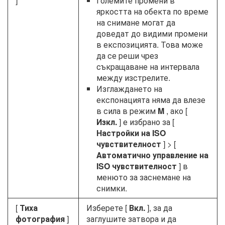
]
Големите промени в
яркостта на обекта по време
на снимане могат да
доведат до видими промени
в експозицията. Това може
да се реши чрез
съкращаване на интервала
между изстрелите.
Изглаждането на
експонацията няма да влезе
в сила в режим
M
, ако [
Изкл.
] е избрано за [
Настройки на ISO
чувствителност
] > [
Автоматично управление на
ISO чувствителност
] в
менюто за заснемане на
снимки.
[
Тиха
Изберете [
Вкл.
], за да
фотография
]
заглушите затвора и да