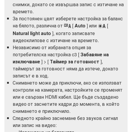
снимки, докато се извършва запис с изтичане на
времето.
За постоянен цвят изберете настройка за баланс
на бялото, различна от
[
Auto
] или
[
4
D
Natural light auto
], когато записвате
видеоклипове с изтичане на времето.
Независимо от избраната опция за
потребителска настройка c3 [
Забавяне на
изключване
] > [
Таймер за готовност
],
таймерът за готовност няма да изтече, докато
записът е в ход.
Снимането може да приключи, ако се използват
контроли на камерата, настройките се променят
или е свързан HDMI кабел. Ще бъде създадено
видео от заснетите кадри до момента, в който
снимането е приключило.
Следното крайно заснемане без звуков сигнал
или запис на видео: