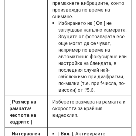
премахнете вибрациите, които
произвежда по време на
снимане.
Избирането на [
On
] не
заглушава напълно камерата.
Звуците от фотоапарата все
още могат да се чуват,
например по време на
автоматично фокусиране или
настройка на блендата, в
последния случай най-
забележимо при диафрагми,
по-малки (т.е. при f-числа, по-
високи) от f/5.6.
[
Размер на
Изберете размера на рамката и
рамката/
скоростта за крайния
честота на
видеоклип.
кадрите
]
[
Интервален
[
Вкл.
]: Активирайте