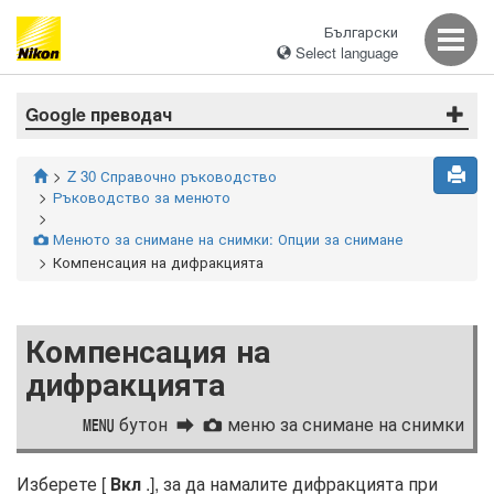
Български
Select language
Google преводач
Z 30 Справочно ръководство
Ръководство за менюто
Менюто за снимане на снимки: Опции за снимане
C
Компенсация на дифракцията
Компенсация на
дифракцията
бутон
меню за снимане на снимки
G
C
Изберете [
Вкл
.], за да намалите дифракцията при