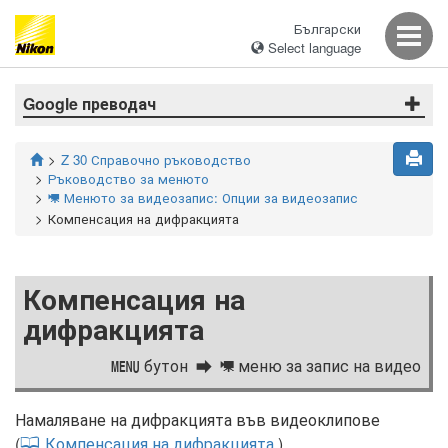
Български
Select language
Google преводач
Z 30 Справочно ръководство
Ръководство за менюто
Менюто за видеозапис: Опции за видеозапис
1
Компенсация на дифракцията
Компенсация на
дифракцията
бутон
меню за запис на видео
G
1
Намаляване на дифракцията във видеоклипове
(
Компенсация на дифракцията
).