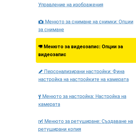
Управление на изображения
Менюто за снимане на снимки: Опции
C
за снимане
Менюто за видеозапис: Опции за
1
видеозапис
Персонализирани настройки: Фина
A
настройка на настройките на камерата
Менюто за настройка: Настройка на
B
камерата
Менюто за ретуширане: Създаване на
N
ретуширани копия