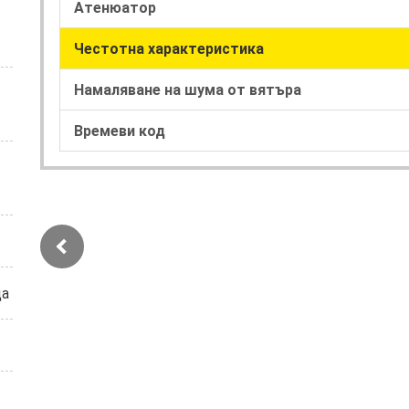
Атенюатор
Честотна характеристика
Намаляване на шума от вятъра
Времеви код
ца