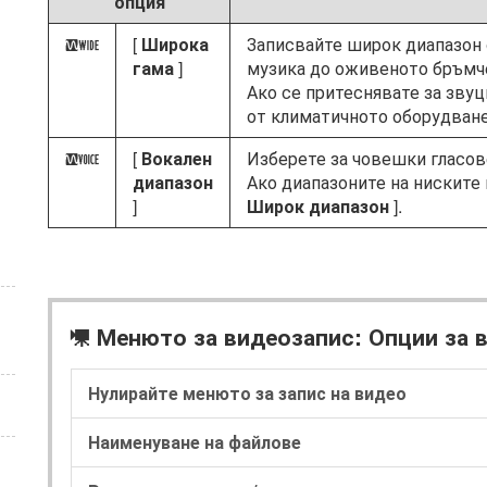
опция
[
Широка
Записвайте широк диапазон о
S
гама
]
музика до оживеното бръмче
Ако се притеснявате за звуц
от климатичното оборудване
[
Вокален
Изберете за човешки гласов
T
диапазон
Ако диапазоните на ниските 
]
Широк диапазон
].
Менюто за видеозапис: Опции за 
1
Нулирайте менюто за запис на видео
Наименуване на файлове