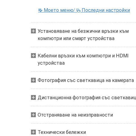
Моето меню/
Последни настройки
m
O
Установяване на безжични връзки към
компютри или смарт устройства
Кабелни връзки към компютри и HDMI
устройства
Фотография със светкавица на камерата
Дистанционна фотография със светкави
Отстраняване на неизправности
Технически бележки