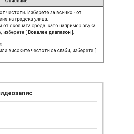
Описание
т честоти. Изберете за всичко - от
не на градска улица.
и от околната среда, като например звука
, изберете [
Вокален диапазон
].
е.
или високите честоти са слаби, изберете [
видеозапис