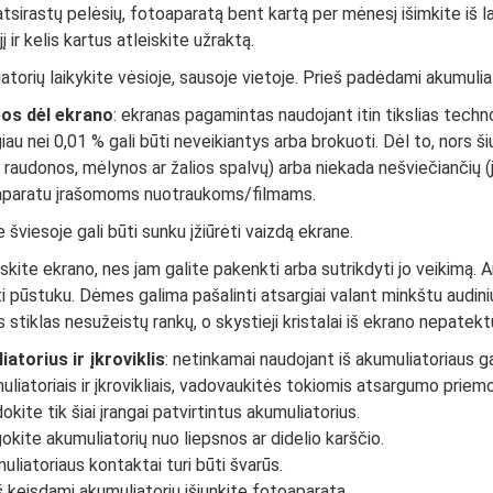
tsirastų pelėsių, fotoaparatą bent kartą per mėnesį išimkite iš 
 jį ir kelis kartus atleiskite užraktą.
torių laikykite vėsioje, sausoje vietoje. Prieš padėdami akumuliato
os dėl ekrano
: ekranas pagamintas naudojant itin tikslias techno
iau nei 0,01 % gali būti neveikiantys arba brokuoti. Dėl to, nors š
 raudonos, mėlynos ar žalios spalvų) arba niekada nešviečiančių (ju
aparatu įrašomoms nuotraukoms/filmams.
 šviesoje gali būti sunku įžiūrėti vaizdą ekrane.
kite ekrano, nes jam galite pakenkti arba sutrikdyti jo veikimą. 
ti pūstuku. Dėmes galima pašalinti atsargiai valant minkštu audin
stiklas nesužeistų rankų, o skystieji kristalai iš ekrano nepatektų 
atorius ir įkroviklis
: netinkamai naudojant iš akumuliatoriaus gal
uliatoriais ir įkrovikliais, vadovaukitės tokiomis atsargumo priem
kite tik šiai įrangai patvirtintus akumuliatorius.
okite akumuliatorių nuo liepsnos ar didelio karščio.
uliatoriaus kontaktai turi būti švarūs.
š keisdami akumuliatorių išjunkite fotoaparatą.