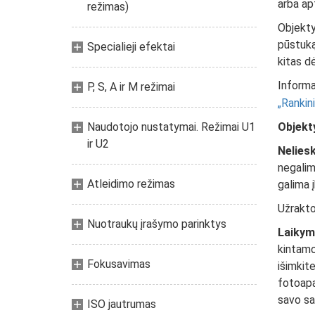
arba ap
režimas)
Objektyv
pūstuką
Specialieji efektai
kitas dė
Informac
P, S, A ir M režimai
Rankin
Naudotojo nustatymai. Režimai U1
Objekt
ir U2
Nelies
negalim
Atleidimo režimas
galima 
Užrakto
Nuotraukų įrašymo parinktys
Laikym
kintamos
Fokusavimas
išimkite
fotoapa
savo sau
ISO jautrumas