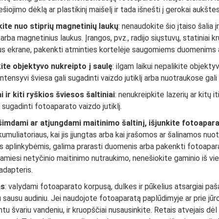
nešiojimo dėklą ar plastikinį maišelį ir tada išnešti į gerokai auk
ite nuo stiprių magnetinių laukų
: nenaudokite šio įtaiso šalia
rba magnetinius laukus. Įrangos, pvz., radijo siųstuvų, statiniai krū
us ekrane, pakenkti atminties kortelėje saugomiems duomenims 
ite objektyvo nukreipto į saulę
: ilgam laikui nepalikite objekt
 Intensyvi šviesa gali sugadinti vaizdo jutiklį arba nuotraukose gal
i ir kiti ryškios šviesos šaltiniai
: nenukreipkite lazerių ar kitų i
 sugadinti fotoaparato vaizdo jutiklį.
šimdami ar atjungdami maitinimo šaltinį, išjunkite fotoapar
kumuliatoriaus, kai jis įjungtas arba kai įrašomos ar šalinamos nuo
s aplinkybėmis, galima prarasti duomenis arba pakenkti fotoapar
miesi netyčinio maitinimo nutraukimo, nenešiokite gaminio iš vien
adapteris.
as
: valydami fotoaparato korpusą, dulkes ir pūkelius atsargiai paš
 sausu audiniu. Jei naudojote fotoaparatą paplūdimyje ar prie jūros
tu švariu vandeniu, ir kruopščiai nusausinkite. Retais atvejais dėl