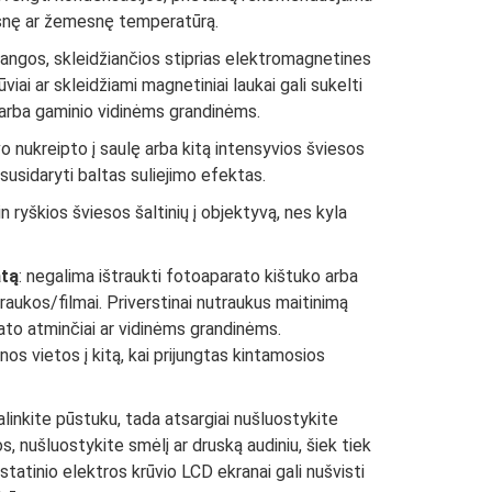
štesnę ar žemesnę temperatūrą.
 įrangos, skleidžiančios stiprias elektromagnetines
viai ar skleidžiami magnetiniai laukai gali sukelti
arba gaminio vidinėms grandinėms.
yvo nukreipto į saulę arba kitą intensyvios šviesos
i susidaryti baltas suliejimo efektas.
tin ryškios šviesos šaltinių į objektyvą, nes kyla
atą
: negalima ištraukti fotoaparato kištuko arba
traukos/filmai. Priverstinai nutraukus maitinimą
ato atminčiai ar vidinėms grandinėms.
os vietos į kitą, kai prijungtas kintamosios
alinkite pūstuku, tada atsargiai nušluostykite
, nušluostykite smėlį ar druską audiniu, šiek tiek
 statinio elektros krūvio LCD ekranai gali nušvisti