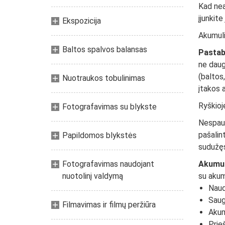
Kad nea
įjunkite
Ekspozicija
Akumulia
Baltos spalvos balansas
Pastab
ne daug
(baltos,
Nuotraukos tobulinimas
įtakos 
Ryškioje
Fotografavimas su blykste
Nespaus
pašalin
Papildomos blykstės
sudužęs 
Fotografavimas naudojant
Akumuli
nuotolinį valdymą
su akum
Naudo
Saug
Filmavimas ir filmų peržiūra
Akum
Prie