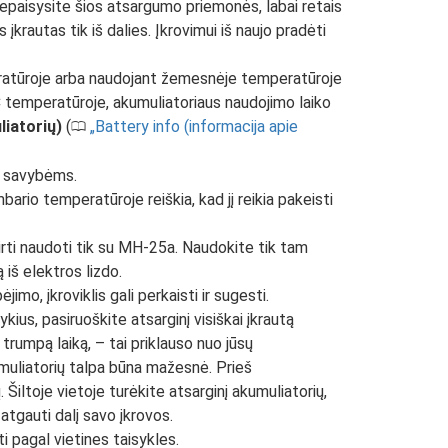
 nepaisysite šios atsargumo priemonės, labai retais
 įkrautas tik iš dalies. Įkrovimui iš naujo pradėti
peratūroje arba naudojant žemesnėje temperatūroje
°C temperatūroje, akumuliatoriaus naudojimo laiko
liatorių)
(
Battery info (informacija apie
0
jo savybėms.
ario temperatūroje reiškia, kad jį reikia pakeisti
irti naudoti tik su MH-25a. Naudokite tik tam
 iš elektros lizdo.
imo, įkroviklis gali perkaisti ir sugesti.
kius, pasiruoškite atsarginį visiškai įkrautą
 trumpą laiką, – tai priklauso nuo jūsų
uliatorių talpa būna mažesnė. Prieš
 Šiltoje vietoje turėkite atsarginį akumuliatorių,
atgauti dalį savo įkrovos.
ti pagal vietines taisykles.