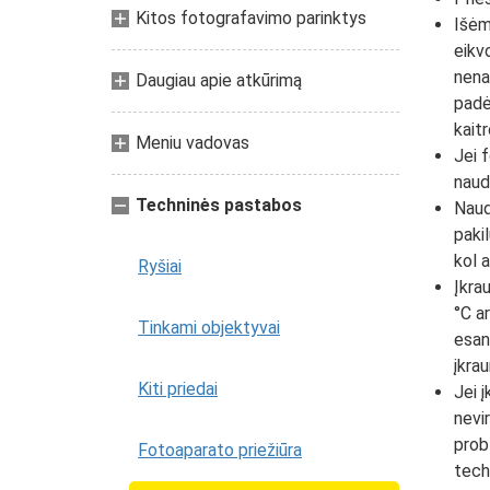
Kitos fotografavimo parinktys
Išėmę
eikvo
nenau
Daugiau apie atkūrimą
padėk
kait
Meniu vadovas
Jei f
naudo
Techninės pastabos
Naud
pakil
kol a
Ryšiai
Įkra
°C ar
Tinkami objektyvai
esant
įkra
Kiti priedai
Jei 
nevir
probl
Fotoaparato priežiūra
tech