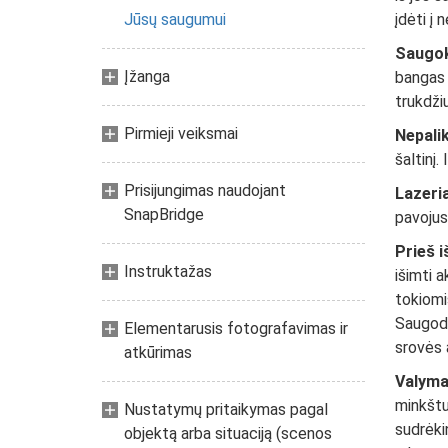
Jūsų saugumui
įdėti į 
Saugok
Įžanga
bangas a
trukdži
Pirmieji veiksmai
Nepalik
šaltinį.
Prisijungimas naudojant
Lazeria
SnapBridge
pavojus
Prieš i
Instruktažas
išimti a
tokiomi
Saugoda
Elementarusis fotografavimas ir
srovės 
atkūrimas
Valym
minkštu
Nustatymų pritaikymas pagal
sudrėkin
objektą arba situaciją (scenos