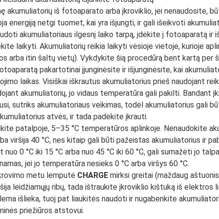
 akumuliatorių iš fotoaparato arba įkroviklio, jei nenaudosite, būt
ja energiją netgi tuomet, kai yra išjungti, ir gali išeikvoti akumulia
doti akumuliatoriaus ilgesnį laiko tarpą, įdėkite į fotoaparatą ir i
ite laikyti. Akumuliatorių reikia laikyti vėsioje vietoje, kurioje 
ros arba itin šaltų vietų). Vykdykite šią procedūrą bent kartą per 
otoaparatą pakartotinai įjunginėsite ir išjunginėsite, kai akumulia
jimo laikas. Visiškai iškrautus akumuliatorius prieš naudojant reiki
ojant akumuliatorių, jo vidaus temperatūra gali pakilti. Bandant įk
usi, sutriks akumuliatoriaus veikimas, todėl akumuliatorius gali būt
kumuliatorius atvės, ir tada padėkite įkrauti.
ukite patalpoje, 5–35 °C temperatūros aplinkoje. Nenaudokite aku
ba viršija 40 °C, nes kitaip gali būti pažeistas akumuliatorius ir 
 nuo 0 °C iki 15 °C arba nuo 45 °C iki 60 °C, gali sumažėti jo talp
unamas, jei jo temperatūra nesieks 0 °C arba viršys 60 °C.
įkrovimo metu lemputė
CHARGE
mirksi greitai (maždaug aštuonis
šija leidžiamųjų ribų, tada ištraukite įkroviklio kištuką iš elektros l
ema išlieka, tuoj pat liaukitės naudoti ir nugabenkite akumuliatori
ninės priežiūros atstovui.