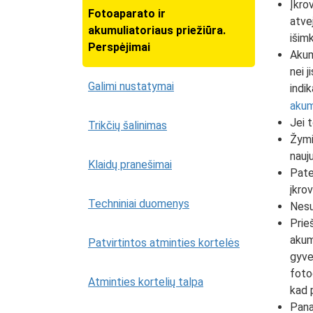
Įkro
Fotoaparato ir
atvej
akumuliatoriaus priežiūra.
išimk
Perspėjimai
Akum
nei 
Galimi nustatymai
indik
akum
Jei t
Trikčių šalinimas
Žymi
nauju
Klaidų pranešimai
Pate
įkrov
Techniniai duomenys
Nesuj
Prieš
akumu
Patvirtintos atminties kortelės
gyve
fotog
Atminties kortelių talpa
kad p
Panau