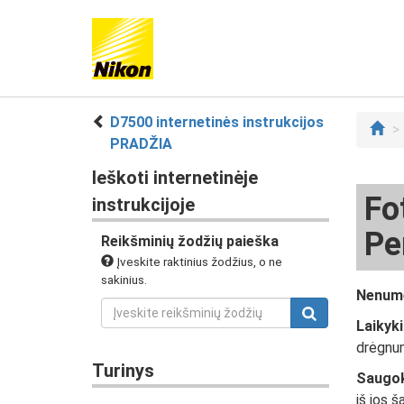
D7500 internetinės instrukcijos
PRADŽIA
Ieškoti internetinėje
Fo
instrukcijoje
Pe
Reikšminių žodžių paieška
Įveskite raktinius žodžius, o ne
sakinius.
Nenum
Laikyki
drėgnum
Turinys
Saugok
iš jos 