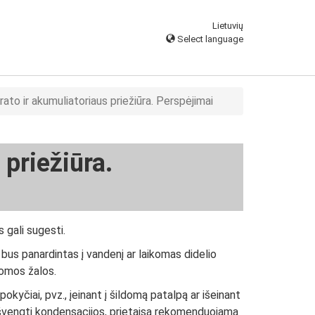
Lietuvių
Select language
ato ir akumuliatoriaus priežiūra. Perspėjimai
 priežiūra.
s gali sugesti.
i bus panardintas į vandenį ar laikomas didelio
omos žalos.
okyčiai, pvz., įeinant į šildomą patalpą ar išeinant
t išvengti kondensacijos, prietaisą rekomenduojama