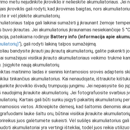
vimo metu nejudinkite įkroviklio ir nelieskite akumuliatoriaus. Jei
ais įkroviklis gali rodyti, kad įkrovimas baigtas, nors akumuliatorius
ite ir vėl įdėkite akumuliatorių.
uliatoriaus talpa gali laikinai sumažėti jį įkraunant žemoje tem
jis buvo įkrautas. Jei akumuliatorius įkraunamas nesiekiančioje 5 
acija, pateikiama rodinyje
Battery info (informacija apie akumu
uliatorių)
), gali rodyti laikiną talpos sumažėjimą.
oliau bandysite įkrauti jau įkrautą akumuliatorių, galite pakenkti 
ai sumažėjusi visiškai įkrauto akumuliatoriaus veikimo trukmė kamb
. Įsigykite naują akumuliatorių.
iktas maitinimo laidas ir sieninis kintamosios srovės adapteris sk
ikliui tinkančius akumuliatorius. Kai nenaudojate, ištraukite kištuką
unkite įkroviklio išvadų trumpuoju jungimu. Jei nepaisysite šio įspėj
 naudojimą įkraukite akumuliatorių. Jei fotografuosite svarbius įvy
liatorių. Kartais gali būti sunku įsigyti pakaitinį akumuliatorių per
namosios vietos. Atkreipkite dėmesį, kad šaltomis dienomis akum
rafuodami lauke šaltu oru, būtinai visiškai įkraukite akumuliatorių.
rireikus juos galėtumėte sukeisti. Vėl sušilęs akumuliatorius gali 
doti akumuliatoriai yra vertingi ištekliai, todėl juos reikia utilizuo