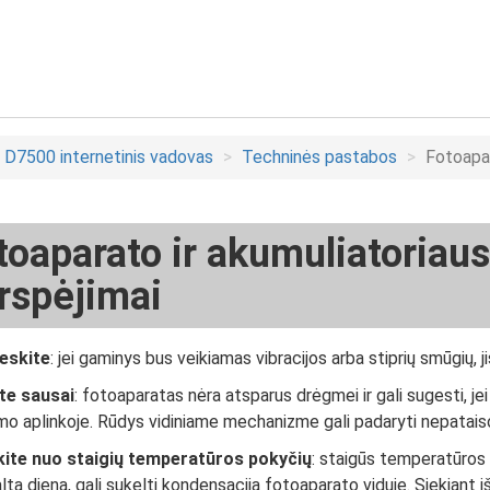
D7500 internetinis vadovas
Techninės pastabos
Fotoapar
toaparato ir akumuliatoriaus
rspėjimai
eskite
: jei gaminys bus veikiamas vibracijos arba stiprių smūgių, ji
te sausai
: fotoaparatas nėra atsparus drėgmei ir gali sugesti, je
o aplinkoje. Rūdys vidiniame mechanizme gali padaryti nepatais
ite nuo staigių temperatūros pokyčių
: staigūs temperatūros p
šaltą dieną, gali sukelti kondensaciją fotoaparato viduje. Siekian