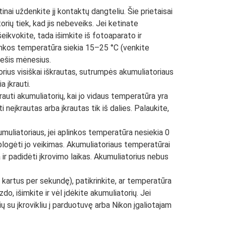
inai uždenkite jį kontaktų dangteliu. Šie prietaisai
torių tiek, kad jis nebeveiks. Jei ketinate
šeikvokite, tada išimkite iš fotoaparato ir
aplinkos temperatūra siekia 15–25 °C (venkite
šešis mėnesius.
torius visiškai iškrautas, sutrumpės akumuliatoriaus
a įkrauti.
rauti akumuliatorių, kai jo vidaus temperatūra yra
i neįkrautas arba įkrautas tik iš dalies. Palaukite,
muliatoriaus, jei aplinkos temperatūra nesiekia 0
pablogėti jo veikimas. Akumuliatoriaus temperatūrai
a ir padidėti įkrovimo laikas. Akumuliatorius nebus
 kartus per sekundę), patikrinkite, ar temperatūra
izdo, išimkite ir vėl įdėkite akumuliatorių. Jei
ų su įkrovikliu į parduotuvę arba Nikon įgaliotajam