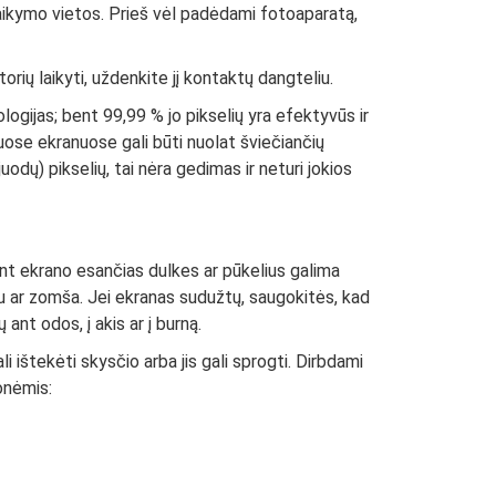
laikymo vietos. Prieš vėl padėdami fotoaparatą,
rių laikyti, uždenkite jį kontaktų dangteliu.
logijas; bent 99,99 % jo pikselių yra efektyvūs ir
iuose ekranuose gali būti nuolat šviečiančių
odų) pikselių, tai nėra gedimas ir neturi jokios
Ant ekrano esančias dulkes ar pūkelius galima
iu ar zomša. Jei ekranas sudužtų, saugokitės, kad
ant odos, į akis ar į burną.
i ištekėti skysčio arba jis gali sprogti. Dirbdami
onėmis: