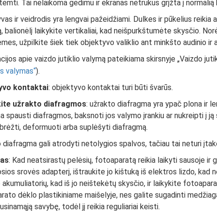
temti. Tai nelaikoma gedimu ir ekranas netrukus grįžta į normalią
as ir veidrodis yra lengvai pažeidžiami. Dulkes ir pūkelius reikia 
, balionėlį laikykite vertikaliai, kad neišpurkštumėte skysčio. No
mes, užpilkite šiek tiek objektyvo valiklio ant minkšto audinio ir 
ijos apie vaizdo jutiklio valymą pateikiama skirsnyje „Vaizdo jutik
is valymas
).
yvo kontaktai
: objektyvo kontaktai turi būti švarūs.
kite užrakto diafragmos
: užrakto diafragma yra ypač plona ir 
a spausti diafragmos, baksnoti jos valymo įrankiu ar nukreipti į ją
įbrėžti, deformuoti arba suplėšyti diafragmą.
 diafragma gali atrodyti netolygios spalvos, tačiau tai neturi įta
as
: Kad neatsirastų pelėsių, fotoaparatą reikia laikyti sausoje ir
ios srovės adapterį, ištraukite jo kištuką iš elektros lizdo, kad n
 akumuliatorių, kad iš jo neištekėtų skysčio, ir laikykite fotoapar
rato dėklo plastikiniame maišelyje, nes galite sugadinti medžiag
sinamąją savybę, todėl jį reikia reguliariai keisti.