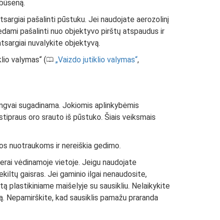
 būseną.
atsargiai pašalinti pūstuku. Jei naudojate aerozolinį
rėdami pašalinti nuo objektyvo pirštų atspaudus ir
atsargiai nuvalykite objektyvą.
lio valymas“ (
Vaizdo jutiklio valymas
,
0
lengvai sugadinama. Jokiomis aplinkybėmis
 stipraus oro srauto iš pūstuko. Šiais veiksmais
kos nuotraukoms ir nereiškia gedimo.
 gerai vėdinamoje vietoje. Jeigu naudojate
ekiltų gaisras. Jei gaminio ilgai nenaudosite,
atą plastikiniame maišelyje su sausikliu. Nelaikykite
ą. Nepamirškite, kad sausiklis pamažu praranda