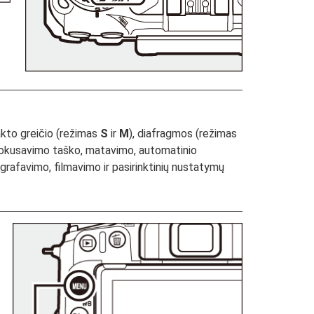
rakto greičio (režimas
S
ir
M
), diafragmos (režimas
 fokusavimo taško, matavimo, automatinio
ografavimo, filmavimo ir pasirinktinių nustatymų