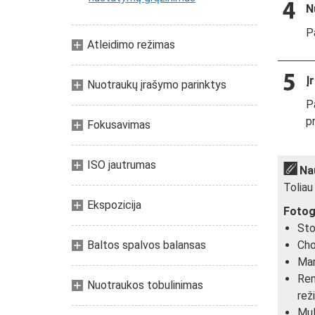
N
P
Atleidimo režimas
Į
Nuotraukų įrašymo parinktys
P
pr
Fokusavimas
ISO jautrumas
Na
Toliau
Ekspozicija
Fotog
Sto
Baltos spalvos balansas
Cho
Man
Rem
Nuotraukos tobulinimas
rež
Mul