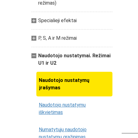
režimas)
Specialieji efektai
P, S, A ir M režimai
Naudotojo nustatymai. Režimai
U1 ir U2
Naudotojo nustatymų
įrašymas
Naudotojo nustatymų
iškvietimas
Numatytųjų naudotojo
nustatymų grąžinimas