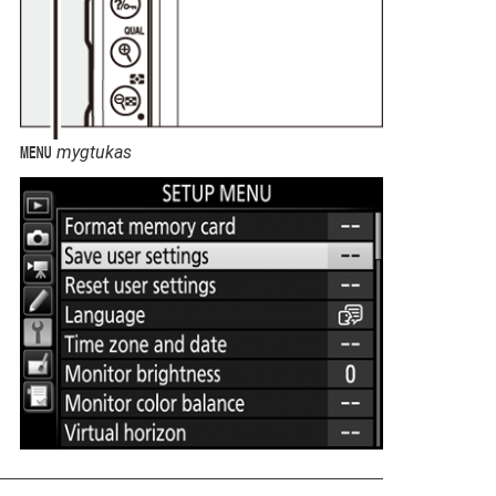
mygtukas
G