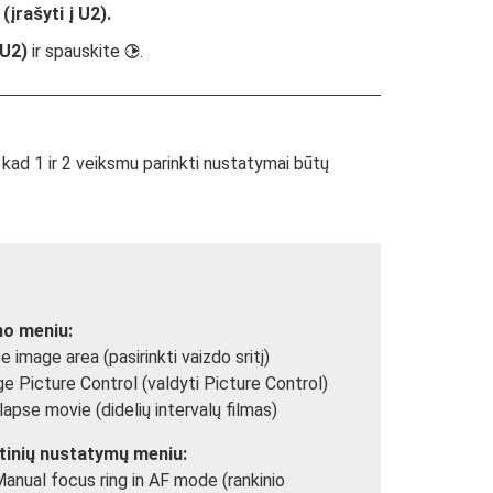
(įrašyti į U2)
.
 U2)
ir spauskite
.
2
, kad 1 ir 2 veiksmu parinkti nustatymai būtų
.
mo meniu:
 image area (pasirinkti vaizdo sritį)
 Picture Control (valdyti Picture Control)
apse movie (didelių intervalų filmas)
tinių nustatymų meniu:
anual focus ring in AF mode (rankinio