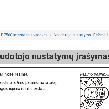
D7500 internetinis vadovas
Naudotojo nustatymai. Režimai U
udotojo nustatymų įrašyma
arinkite režimą.
Režimo pasirink
asukite režimo pasirinkimo ratuką į
ageidaujamo režimo padėtį.