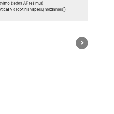
avimo žiedas AF režimu))
tical VR (optinis virpesių mažinimas))