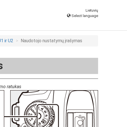
Lietuvių
Select language
1 ir U2
Naudotojo nustatymų įrašymas
s
imo ratukas