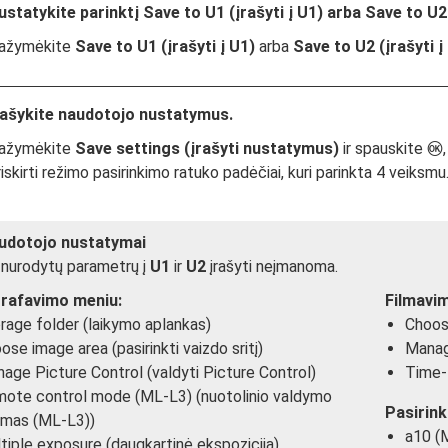
ustatykite parinktį
Save to U1 (įrašyti į U1)
arba
Save to U2 
ažymėkite
Save to U1 (įrašyti į U1)
arba
Save to U2 (įrašyti į
rašykite naudotojo nustatymus.
ažymėkite
Save settings (įrašyti nustatymus)
ir spauskite
J
iskirti režimo pasirinkimo ratuko padėčiai, kuri parinkta 4 veiksmu
udotojo nustatymai
 nurodytų parametrų į
U1
ir
U2
įrašyti neįmanoma.
rafavimo meniu:
Filmavi
rage folder (laikymo aplankas)
Choose
ose image area (pasirinkti vaizdo sritį)
Manage
age Picture Control (valdyti Picture Control)
Time-l
ote control mode (ML-L3) (nuotolinio valdymo
Pasirink
imas (ML-L3))
a10 (M
tiple exposure (daugkartinė ekspozicija)