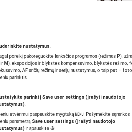
uderinkite nustatymus.
agal poreikį pakoreguokite lanksčios programos (režimas
P
), už
ir
M
), ekspozicijos ir blykstės kompensavimo, blykstės režimo,
okusavimo, AF sričių režimų ir serijų nustatymus, o taip pat – fot
niu parinktis.
ustatykite parinktį
Save user settings (įrašyti naudotojo
ustatymus)
.
eniu atvėrimui paspauskite mygtuką
. Pažymėkite sąrankos
G
eniu parametrą
Save user settings (įrašyti naudotojo
ustatymus)
ir spauskite
.
2