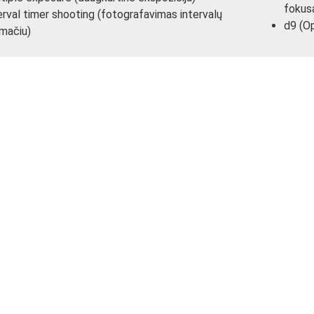
fokus
erval timer shooting (fotografavimas intervalų
d9 (Op
kmačiu)