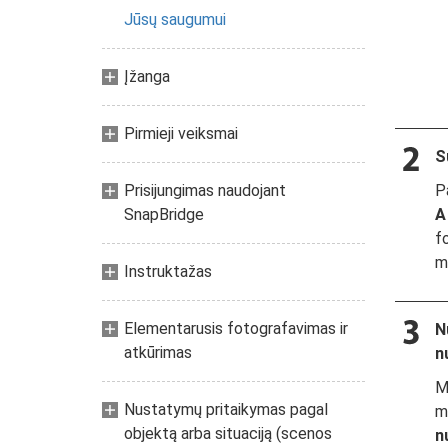
Jūsų saugumui
Įžanga
Pirmieji veiksmai
S
P
Prisijungimas naudojant
A
SnapBridge
f
me
Instruktažas
Elementarusis fotografavimas ir
N
atkūrimas
n
M
Nustatymų pritaikymas pagal
m
objektą arba situaciją (scenos
n