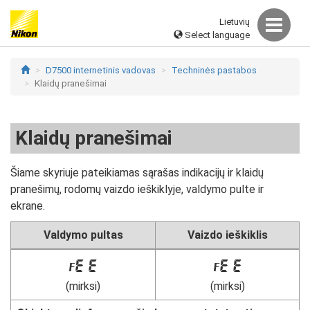
Lietuvių
Select language
D7500 internetinis vadovas
Techninės pastabos
Klaidų pranešimai
Klaidų pranešimai
Šiame skyriuje pateikiamas sąrašas indikacijų ir klaidų
pranešimų, rodomų vaizdo ieškiklyje, valdymo pulte ir
ekrane.
Valdymo pultas
Vaizdo ieškiklis
B
B
(mirksi)
(mirksi)