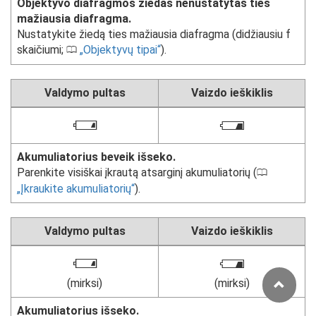
Objektyvo diafragmos žiedas nenustatytas ties
mažiausia diafragma.
Nustatykite žiedą ties mažiausia diafragma (didžiausiu f
skaičiumi;
Objektyvų tipai
).
0
Valdymo pultas
Vaizdo ieškiklis
d
H
Akumuliatorius beveik išseko.
Parenkite visiškai įkrautą atsarginį akumuliatorių (
0
Įkraukite akumuliatorių
).
Valdymo pultas
Vaizdo ieškiklis
d
H
(mirksi)
(mirksi)
Akumuliatorius išseko.