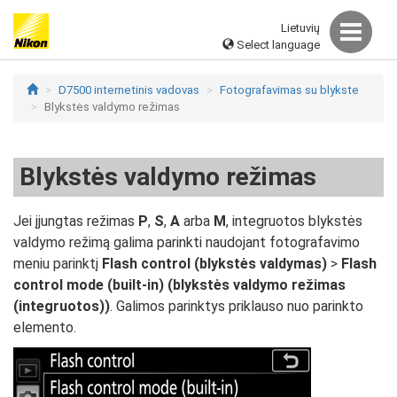
Lietuvių
Select language
D7500 internetinis vadovas
Fotografavimas su blykste
Blykstės valdymo režimas
Blykstės valdymo režimas
Jei įjungtas režimas
P
,
S
,
A
arba
M
, integruotos blykstės
valdymo režimą galima parinkti naudojant fotografavimo
meniu parinktį
Flash control (blykstės valdymas)
>
Flash
control mode (built-in) (blykstės valdymo režimas
(integruotos))
. Galimos parinktys priklauso nuo parinkto
elemento.