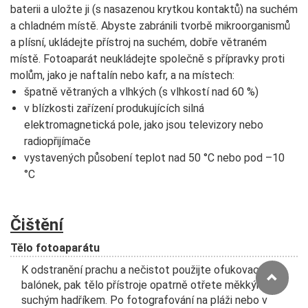
baterii a uložte ji (s nasazenou krytkou kontaktů) na suchém
a chladném místě. Abyste zabránili tvorbě mikroorganismů
a plísní, ukládejte přístroj na suchém, dobře větraném
místě. Fotoaparát neukládejte společně s přípravky proti
molům, jako je naftalín nebo kafr, a na místech:
špatně větraných a vlhkých (s vlhkostí nad 60 %)
v blízkosti zařízení produkujících silná
elektromagnetická pole, jako jsou televizory nebo
radiopřijímače
vystavených působení teplot nad 50 °C nebo pod –10
°C
Čištění
Tělo fotoaparátu
K odstranění prachu a nečistot použijte ofukovací
balónek, pak tělo přístroje opatrně otřete měkkým,
suchým hadříkem. Po fotografování na pláži nebo v