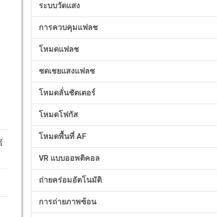
ระบบวัดแสง
การควบคุมแฟลช
โหมดแฟลช
ชดเชยแสงแฟลช
โหมดลั่นชัตเตอร์
โหมดโฟกัส
โหมดพื้นที่ AF
์
VR แบบออพติคอล
ถ่ายคร่อมอัตโนมัติ
การถ่ายภาพซ้อน