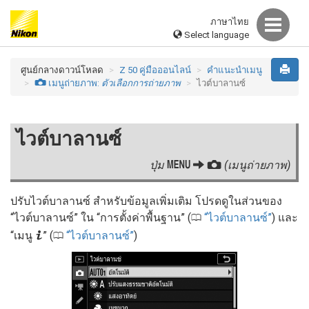
ภาษาไทย
Select language
ศูนย์กลางดาวน์โหลด
Z 50 คู่มือออนไลน์
คำแนะนำเมนู
C
เมนูถ่ายภาพ:
ตัวเลือกการถ่ายภาพ
ไวต์บาลานซ์
ไวต์บาลานซ์
G
ปุ่ม
C
(เมนูถ่ายภาพ)
ปรับไวต์บาลานซ์ สำหรับข้อมูลเพิ่มเติม โปรดดูในส่วนของ
“ไวต์บาลานซ์” ใน “การตั้งค่าพื้นฐาน” (
ไวต์บาลานซ์
) และ
0
i
“เมนู
” (
ไวต์บาลานซ์
)
0