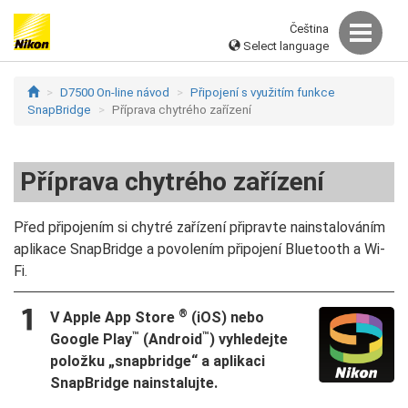
Čeština
Select language
D7500 On-line návod
Připojení s využitím funkce
SnapBridge
Příprava chytrého zařízení
Příprava chytrého zařízení
Před připojením si chytré zařízení připravte nainstalováním
aplikace SnapBridge a povolením připojení Bluetooth a Wi-
Fi.
®
V Apple App Store
(iOS) nebo
™
™
Google Play
(Android
) vyhledejte
položku „snapbridge“ a aplikaci
SnapBridge nainstalujte.