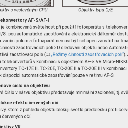
ektiv s vestavěným CPU
Objektiv typu G/E
lekonvertory AF-S/AF-I
je kombinovaná světelnost při použití fotoaparátu s telekonve
f/8, jsou automatické zaostřování a elektronický dálkoměr dos
ovacím polem a fotoaparát nemusí být schopen zaostřit na tmav
činnosti zaostřovacích polí 3D sledování objektu nebo Automatic
livá zaostřovací pole (
Režimy činnosti zaostřovacích polí
).
0
í telekonvertorů v kombinaci s objektivem AF-S VR Micro-NIKK
nvertory TC-17E II, TC-20E, TC-20E II a TC-20E III v kombina
 k dispozici automatické zaostřování pouze v režimu AF-S.
onové číslo na objektivu
é číslo v názvu objektivu představuje minimální zaclonění, tj. sv
dukce efektu červených očí
ivy, které z pohledu objektu blokují světlo předblesku proti č
 červených očí.
jektivy VR