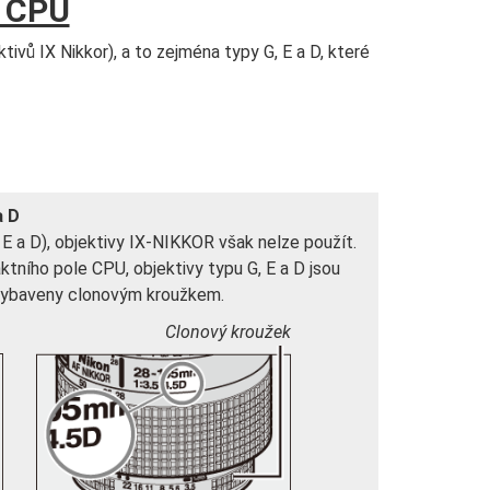
m CPU
vů IX Nikkor), a to zejména typy G, E a D, které
a D
 a D), objektivy IX-NIKKOR však nelze použít.
tního pole CPU, objektivy typu G, E a D jsou
 vybaveny clonovým kroužkem.
Clonový kroužek