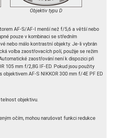
Objektiv typu D
rtorem AF-S/AF-I menší než f/5,6 a větší nebo
tupné pouze v kombinaci se středním
é nebo málo kontrastní objekty. Je-li vybrán
ká volba zaostřovacích polí, použije se režim
 Automatické zaostřování není k dispozici při
OR 105 mm f/2,8G IF-ED. Pokud jsou použity
ci s objektivem AF-S NIKKOR 300 mm f/4E PF ED
ětelnost objektivu.
erveným očím, mohou narušovat funkci redukce