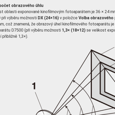
počet obrazového úhlu
st oblasti exponované kinofilmovým fotoaparátem je 36 × 24 m
 při výběru možnosti
DX (24×16)
v položce
Volba obrazového 
m, což znamená, že obrazový úhel kinofilmového fotoaparátu je p
arátu D7500 (při výběru možnosti
1,3× (18×12)
se velikost exp
 přibližně 1,3×).