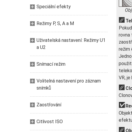
Speciální efekty
Obj
Te
Režimy P, S, A a M
Pokud 
rovna 
Uživatelská nastavení: Režimy U1
zaostř
a U2
režim 
Jednot
použit
Snímací režim
teleko
VR, je
Volitelná nastavení pro záznam
snímků
Cl
Clonov
Zaostřování
Re
Objekt
efektu
Citlivost ISO
Ob