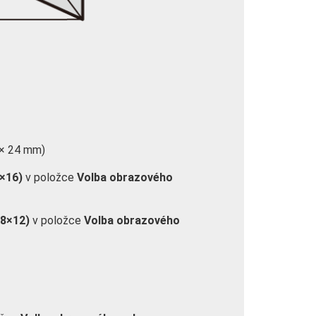
 × 24 mm)
×16)
v položce
Volba obrazového
18×12)
v položce
Volba obrazového