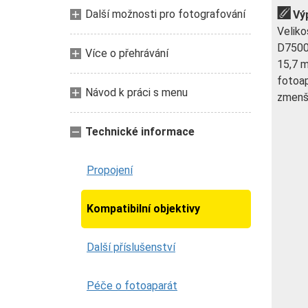
Další možnosti pro fotografování
Vý
Veliko
D7500
Více o přehrávání
15,7 m
fotoap
Návod k práci s menu
zmenší
Technické informace
Propojení
Kompatibilní objektivy
Další příslušenství
Péče o fotoaparát