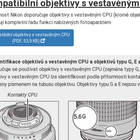
patibilní objektivy s vestavěný
ost Nikon doporučuje objektivy s vestavěným CPU (kromě objekti
jí kompletní řadu funkcí nabízených fotoaparátem.
ibilní objektivy s vestavěným CPU
(PDF; 53,9 KB)
entifikace objektivů s vestavěným CPU a objektivů typu G, E 
čuje se používat objektivy s vestavěným CPU (zejména typy G, E
ivy s vestavěným CPU lze identifikovat podle přítomnosti kontak
ny písmenem na tubusu objektivu. Objektivy typu G a E nejsou
Kontakty CPU