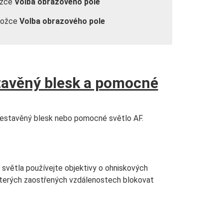
ožce
Volba obrazového pole
ložce
Volba obrazového pole
stavěný blesk a pomocné
vestavěný blesk nebo pomocné světlo AF.
světla používejte objektivy o ohniskových
terých zaostřených vzdálenostech blokovat