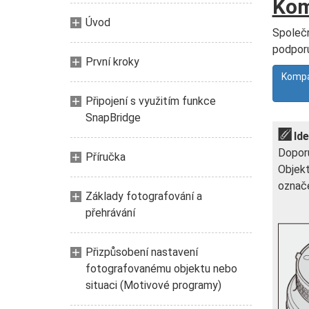
Kom
Úvod
Společn
podporu
První kroky
Kompat
Připojení s využitím funkce
SnapBridge
Id
Doporu
Příručka
Objekt
označe
Základy fotografování a
přehrávání
Přizpůsobení nastavení
fotografovanému objektu nebo
situaci (Motivové programy)