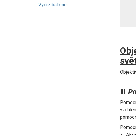
Výdrž baterie
Obj
svě
Objekti
Po
Pomocné
vzdálen
pomocné
Pomocné
AF-S