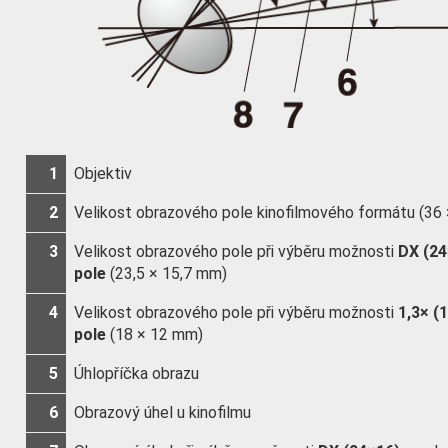
1
Objektiv
2
Velikost obrazového pole kinofilmového formátu (36
3
Velikost obrazového pole při výběru možnosti
DX (24
pole
(23,5 × 15,7 mm)
4
Velikost obrazového pole při výběru možnosti
1,3× (
pole
(18 × 12 mm)
5
Úhlopříčka obrazu
6
Obrazový úhel u kinofilmu