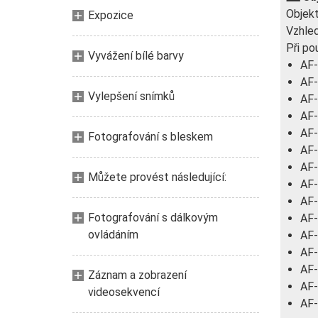
Objekt
Expozice
Vzhled
Při po
Vyvážení bílé barvy
AF-
AF-
Vylepšení snímků
AF-
AF-
AF-
Fotografování s bleskem
AF-
AF-
Můžete provést následující:
AF-
AF-
Fotografování s dálkovým
AF-
ovládáním
AF-
AF-
AF-
Záznam a zobrazení
AF-
videosekvencí
AF-