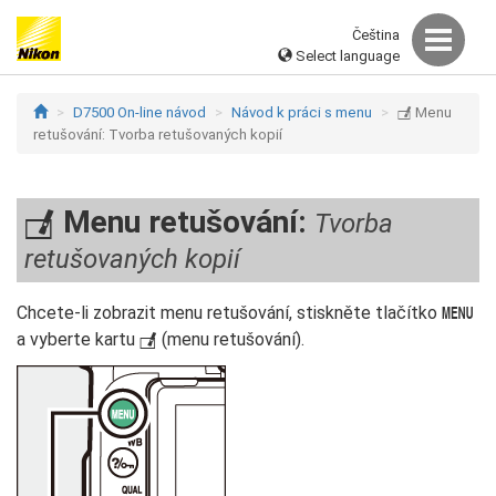
Čeština
Select language
D7500 On-line návod
Návod k práci s menu
Menu
N
retušování: Tvorba retušovaných kopií
Menu retušování:
Tvorba
N
retušovaných kopií
Chcete-li zobrazit menu retušování, stiskněte tlačítko
G
a vyberte kartu
(menu retušování).
N