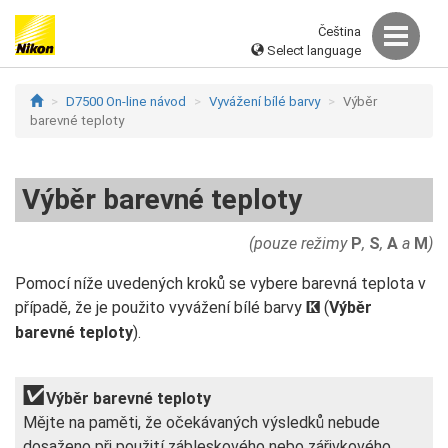
Čeština
Select language
D7500 On-line návod
Vyvážení bílé barvy
Výběr
barevné teploty
Výběr barevné teploty
(pouze režimy
P
,
S
,
A
a
M
)
Pomocí níže uvedených kroků se vybere barevná teplota v
případě, že je použito vyvážení bílé barvy
(
Výběr
K
barevné teploty
).
Výběr barevné teploty
Mějte na paměti, že očekávaných výsledků nebude
dosaženo při použití zábleskového nebo zářivkového