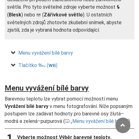
světla. Pro tyto světelné zdroje vyberte možnost
N
(
Blesk
) nebo
(
Zářivkové světlo
). U ostatních
I
světelných zdrojů zhotovte zkušební snímek, abyste
zjistili, zda je vybraná hodnota odpovídající.
Menu vyvážení bílé barvy
Tlačítko
(
)
L
U
Menu vyvážení bílé barvy
Barevnou teplotu lze vybrat pomocí možností menu
Vyvážení bílé barvy
v menu fotografování. Níže popsaným
postupem lze zadávat hodnoty pro barevné osy žlutá–
modrá a zelená–purpurová (
Menu vyvážení bílé barvy
).
0
Vyberte možnost
Výběr barevné teploty
.