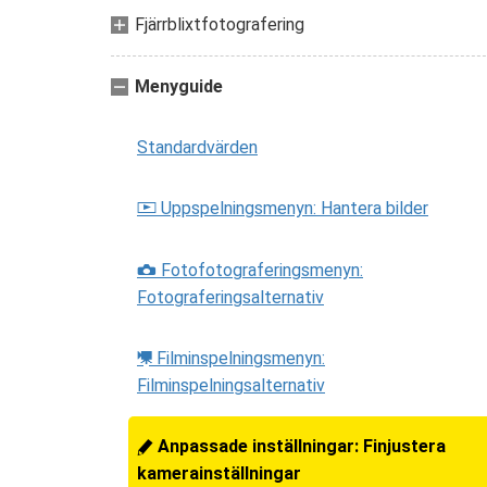
Fjärrblixtfotografering
Menyguide
Standardvärden
Uppspelningsmenyn: Hantera bilder
D
Fotofotograferingsmenyn:
C
Fotograferingsalternativ
Filminspelningsmenyn:
1
Filminspelningsalternativ
Anpassade inställningar: Finjustera
A
kamerainställningar