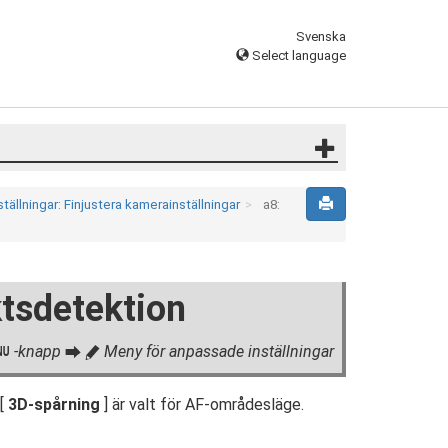
Svenska
Select language
ällningar: Finjustera kamerainställningar
a8:
ktsdetektion
-knapp
Meny för anpassade inställningar
G
U
A
 [
3D-spårning
] är valt för AF-områdesläge.