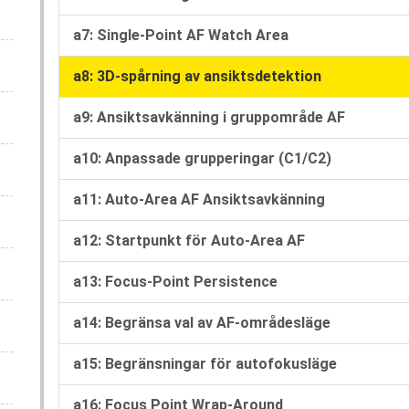
a7: Single-Point AF Watch Area
a8: 3D-spårning av ansiktsdetektion
a9: Ansiktsavkänning i gruppområde AF
a10: Anpassade grupperingar (C1/C2)
a11: Auto-Area AF Ansiktsavkänning
a12: Startpunkt för Auto-Area AF
a13: Focus-Point Persistence
a14: Begränsa val av AF-områdesläge
a15: Begränsningar för autofokusläge
a16: Focus Point Wrap-Around