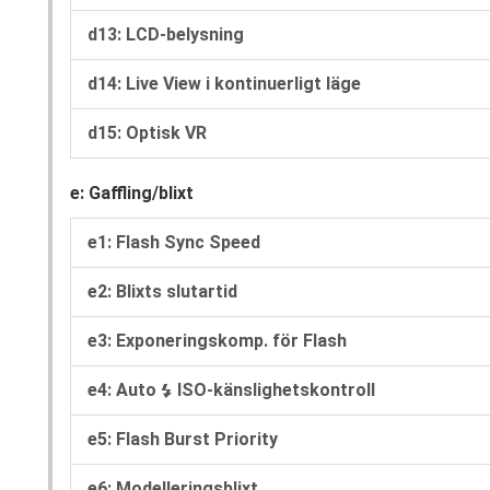
d13: LCD-belysning
d14: Live View i kontinuerligt läge
d15: Optisk VR
e: Gaffling/blixt
e1: Flash Sync Speed
e2: Blixts slutartid
e3: Exponeringskomp. för Flash
e4: Auto
ISO-känslighetskontroll
N
e5: Flash Burst Priority
e6: Modelleringsblixt