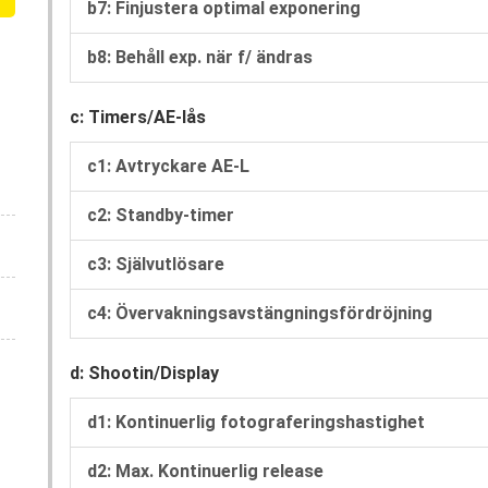
b7: Finjustera optimal exponering
b8: Behåll exp. när f/ ändras
c: Timers/AE-lås
c1: Avtryckare AE-L
c2: Standby-timer
c3: Självutlösare
c4: Övervakningsavstängningsfördröjning
d: Shootin/Display
d1: Kontinuerlig fotograferingshastighet
d2: Max. Kontinuerlig release