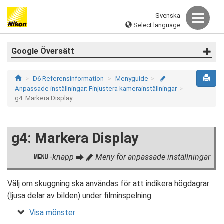
Svenska
Select language
Google Översätt
D6 Referensinformation
Menyguide
A
Anpassade inställningar: Finjustera kamerainställningar
g4: Markera Display
g4: Markera Display
-knapp
Meny för anpassade inställningar
G
U
A
Välj om skuggning ska användas för att indikera högdagrar
(ljusa delar av bilden) under filminspelning.
Visa mönster