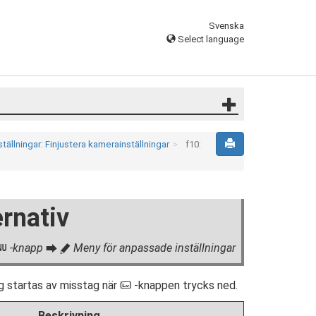
Svenska
Select language
ällningar: Finjustera kamerainställningar
f10:
rnativ
-knapp
Meny för anpassade inställningar
G
U
A
ng startas av misstag när
-knappen trycks ned.
a
Beskrivning