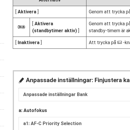
[
Aktivera
]
Genom att trycka p
[
Aktivera
Genom att trycka p
f
(standbytimer aktiv)
]
standby-timern är ak
[
Inaktivera
]
Att trycka på
-kna
a
Anpassade inställningar: Finjustera k
A
Anpassade inställningar Bank
a: Autofokus
a1: AF-C Priority Selection