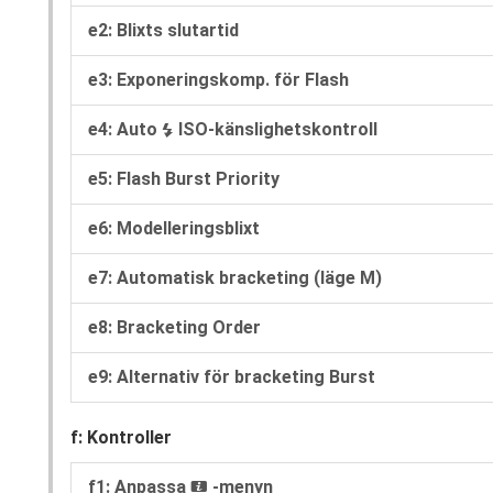
e2: Blixts slutartid
e3: Exponeringskomp. för Flash
e4: Auto
ISO-känslighetskontroll
N
e5: Flash Burst Priority
e6: Modelleringsblixt
e7: Automatisk bracketing (läge M)
e8: Bracketing Order
e9: Alternativ för bracketing Burst
f: Kontroller
f1: Anpassa
-menyn
i