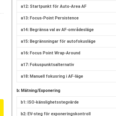
a12: Startpunkt för Auto-Area AF
a13: Focus-Point Persistence
a14: Begränsa val av AF-områdesläge
a15: Begränsningar för autofokusläge
a16: Focus Point Wrap-Around
a17: Fokuspunktsalternativ
a18: Manuell fokusring i AF-läge
b: Mätning/Exponering
b1: ISO-känslighetsstegvärde
b2: EV-steg för exponeringskontroll