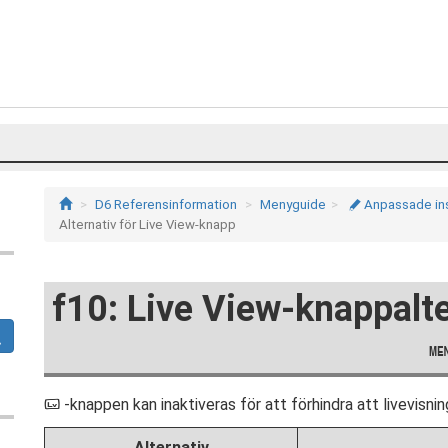
D6 Referensinformation
Menyguide
Anpassade inst
A
Alternativ för Live View-knapp
f10: Live View-knappalte
-knappen kan inaktiveras för att förhindra att livevisni
a
Alternativ