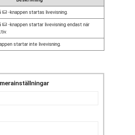
å
-knappen startas livevisning.
a
å
-knappen startar livevisning endast när
a
tiv.
ppen startar inte livevisning.
amerainställningar