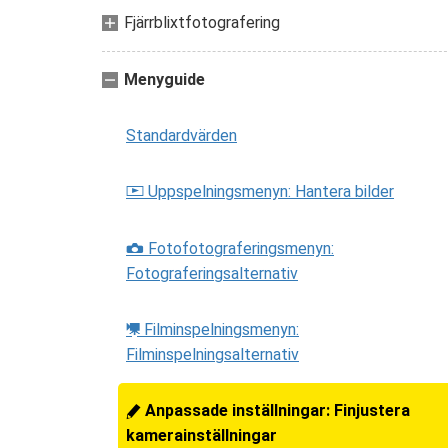
Fjärrblixtfotografering
Menyguide
Standardvärden
Uppspelningsmenyn: Hantera bilder
D
Fotofotograferingsmenyn:
C
Fotograferingsalternativ
Filminspelningsmenyn:
1
Filminspelningsalternativ
Anpassade inställningar: Finjustera
A
kamerainställningar