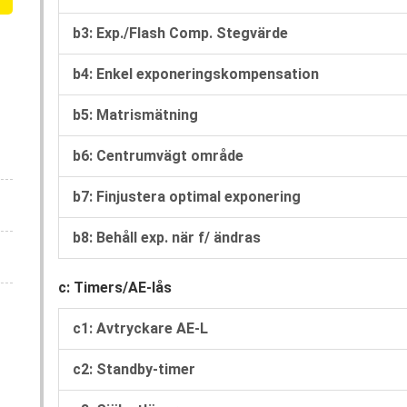
b3: Exp./Flash Comp. Stegvärde
b4: Enkel exponeringskompensation
b5: Matrismätning
b6: Centrumvägt område
b7: Finjustera optimal exponering
b8: Behåll exp. när f/ ändras
c: Timers/AE-lås
c1: Avtryckare AE-L
c2: Standby-timer