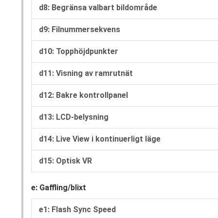
d8: Begränsa valbart bildområde
d9: Filnummersekvens
d10: Topphöjdpunkter
d11: Visning av ramrutnät
d12: Bakre kontrollpanel
d13: LCD-belysning
d14: Live View i kontinuerligt läge
d15: Optisk VR
e: Gaffling/blixt
e1: Flash Sync Speed