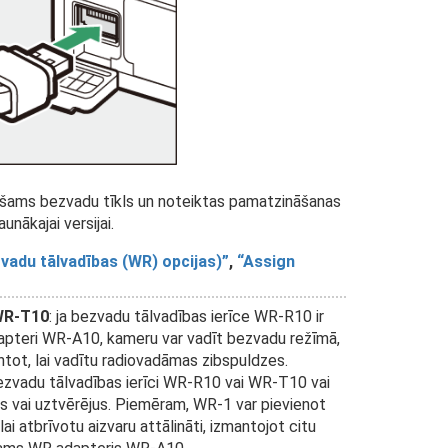
pieciešams bezvadu tīkls un noteiktas pamatzināšanas
unākajai versijai.
vadu tālvadības (WR) opcijas)
,
Assign
 WR-T10
: ja bezvadu tālvadības ierīce WR-R10 ir
apteri WR-A10, kameru var vadīt bezvadu režīmā,
tot, lai vadītu radiovadāmas zibspuldzes.
ezvadu tālvadības ierīci WR-R10 vai WR-T10 vai
us vai uztvērējus. Piemēram, WR-1 var pievienot
i atbrīvotu aizvaru attālināti, izmantojot citu