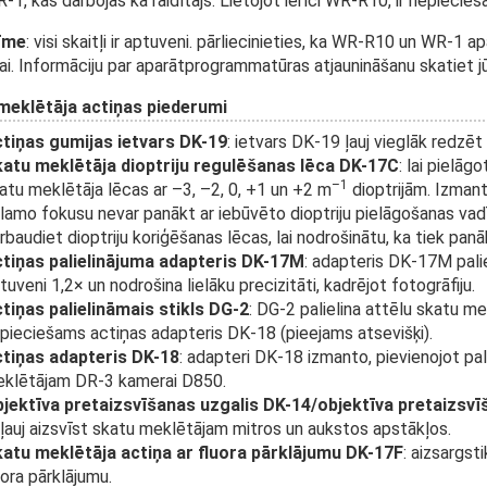
-1, kas darbojas kā raidītājs. Lietojot ierīci WR-R10, ir nepiec
īme
: visi skaitļi ir aptuveni. pārliecinieties, ka WR-R10 un WR-1 a
jai. Informāciju par aparātprogrammatūras atjaunināšanu skatiet j
meklētāja actiņas piederumi
tiņas gumijas ietvars DK-19
: ietvars DK-19 ļauj vieglāk redzē
atu meklētāja dioptriju regulēšanas lēca DK-17C
: lai pielāg
–1
atu meklētāja lēcas ar –3, –2, 0, +1 un +2 m
dioptrijām. Izmanto
lamo fokusu nevar panākt ar iebūvēto dioptriju pielāgošanas vad
rbaudiet dioptriju koriģēšanas lēcas, lai nodrošinātu, ka tiek pan
tiņas palielinājuma adapteris DK-17M
: adapteris DK-17M pali
tuveni 1,2× un nodrošina lielāku precizitāti, kadrējot fotogrāfiju.
tiņas palielināmais stikls DG-2
: DG-2 palielina attēlu skatu me
pieciešams actiņas adapteris DK-18 (pieejams atsevišķi).
tiņas adapteris DK-18
: adapteri DK-18 izmanto, pievienojot pal
klētājam DR-3 kamerai D850.
jektīva pretaizsvīšanas uzgalis DK-14/objektīva pretaizsv
ļauj aizsvīst skatu meklētājam mitros un aukstos apstākļos.
atu meklētāja actiņa ar fluora pārklājumu DK-17F
: aizsargst
uora pārklājumu.