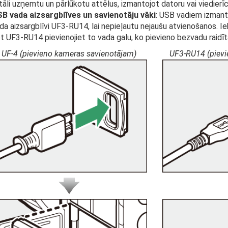
tāli uzņemtu un pārlūkotu attēlus, izmantojot datoru vai viedierīci
B vada aizsargblīves un savienotāju vāki
: USB vadiem izmant
da aizsargblīvi UF3-RU14, lai nepieļautu nejaušu atvienošanos. Ie
t UF3-RU14 pievienojiet to vada galu, ko pievieno bezvadu raidīt
UF-4 (pievieno kameras savienotājam)
UF3-RU14 (pievi