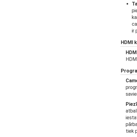
Ta
pi
ka
ca
ir
HDMI ka
HDMI
HDMI
Progr
Came
progr
savie
Piez
atbal
iesta
pārba
tiek 