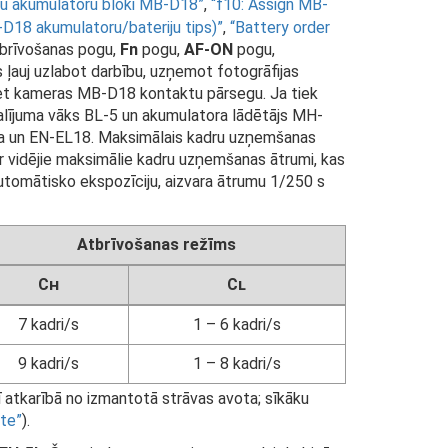
du akumulatoru bloki MB-D18
,
f10: Assign MB-
18 akumulatoru/bateriju tips)
,
Battery order
atbrīvošanas pogu,
Fn
pogu,
AF-ON
pogu,
ļauj uzlabot darbību, uzņemot fotogrāfijas
emiet kameras MB-D18 kontaktu pārsegu. Ja tiek
alījuma vāks BL-5 un akumulatora lādētājs MH-
8a un EN-EL18. Maksimālais kadru uzņemšanas
 ir vidējie maksimālie kadru uzņemšanas ātrumi, kas
automātisko ekspozīciju, aizvara ātrumu 1/250 s
Atbrīvošanas režīms
Ch
Cl
7 kadri/s
1 – 6 kadri/s
9 kadri/s
1 – 8 kadri/s
ī atkarībā no izmantotā strāvas avota; sīkāku
āte
).