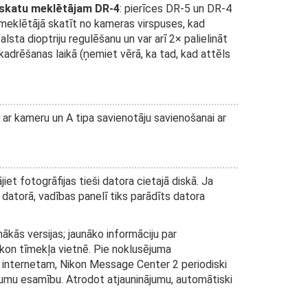
 skatu meklētājam DR-4
: pierīces DR-5 un DR-4
u meklētājā skatīt no kameras virspuses, kad
ta dioptriju regulēšanu un var arī 2× palielināt
kadrēšanas laikā (ņemiet vērā, ka tad, kad attēls
 ar kameru un A tipa savienotāju savienošanai ar
iet fotogrāfijas tieši datora cietajā diskā. Ja
datorā, vadības panelī tiks parādīts datora
nākās versijas; jaunāko informāciju par
kon tīmekļa vietnē. Pie noklusējuma
s internetam, Nikon Message Center 2 periodiski
mu esamību. Atrodot atjauninājumu, automātiski