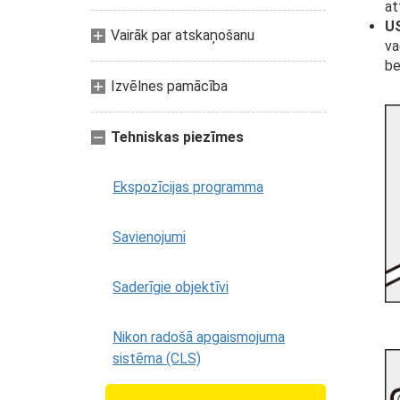
at
US
Vairāk par atskaņošanu
va
be
Izvēlnes pamācība
Tehniskas piezīmes
Ekspozīcijas programma
Savienojumi
Saderīgie objektīvi
Nikon radošā apgaismojuma
sistēma (CLS)