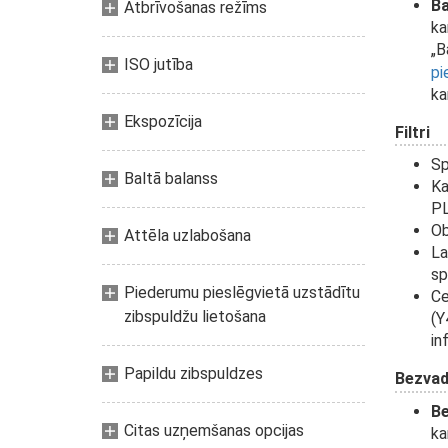
Ba
Atbrīvošanas režīms
ka
„B
ISO jutība
pi
ka
Ekspozīcija
Filtri
Sp
Baltā balanss
Ka
PL
Ob
Attēla uzlabošana
La
sp
Piederumu pieslēgvietā uzstādītu
Ce
zibspuldžu lietošana
(Y
in
Papildu zibspuldzes
Bezvadu
Be
Citas uzņemšanas opcijas
ka