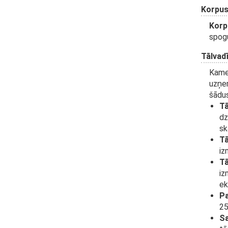
Korpus
Korp
spogu
Tālvad
Kamer
uzņem
šādus
Tā
dz
sk
Tā
iz
Tā
iz
ek
Pa
25
Sa