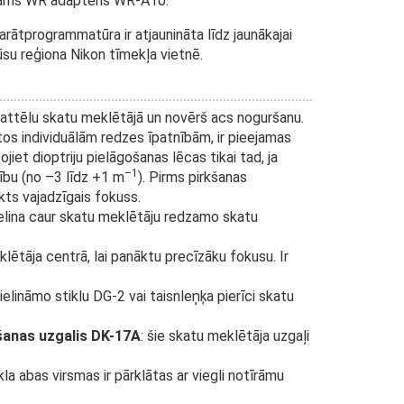
iešams WR adapteris WR-A10.
parātprogrammatūra ir atjaunināta līdz jaunākajai
ūsu reģiona Nikon tīmekļa vietnē.
t attēlu skatu meklētājā un novērš acs noguršanu.
otos individuālām redzes īpatnībām, ir pieejamas
jiet dioptriju pielāgošanas lēcas tikai tad, ja
–1
ību (no –3 līdz +1 m
). Pirms pirkšanas
ākts vajadzīgais fokuss.
elina caur skatu meklētāju redzamo skatu
klētāja centrā, lai panāktu precīzāku fokusu. Ir
ielināmo stiklu DG-2 vai taisnleņķa pierīci skatu
īšanas uzgalis DK-17A
: šie skatu meklētāja uzgaļi
ikla abas virsmas ir pārklātas ar viegli notīrāmu