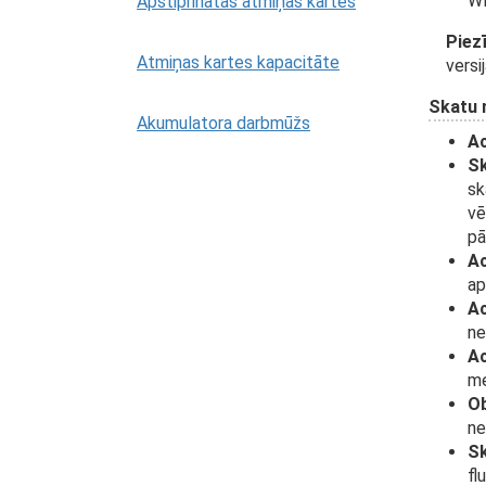
WR
Apstiprinātās atmiņas kartes
Piez
Atmiņas kartes kapacitāte
versi
Skatu 
Akumulatora darbmūžs
Ac
Sk
sk
vē
pā
Ac
ap
Ac
ne
Ac
me
Ob
ne
Sk
fl