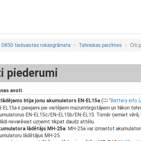
D850 tiešsaistes rokasgrāmata
Tehniskas piezīmes
Citi 
ti piederumi
nas avoti
lādējams litija jonu akumulators EN-EL15a
(
Battery info 
0
-EL15a ir pieejami pie vietējiem mazumtirgotājiem un Nikon tehn
umulatorus EN-EL15c/EN-EL15b/EN-EL15. Tomēr ņemiet vērā, ka
lādi nevarēsiet uzņemt tikpat daudz attēlu.
umulatora lādētājs MH-25a
: MH-25a var izmantot akumulatoru
umulatoru lādētājus MH-25.