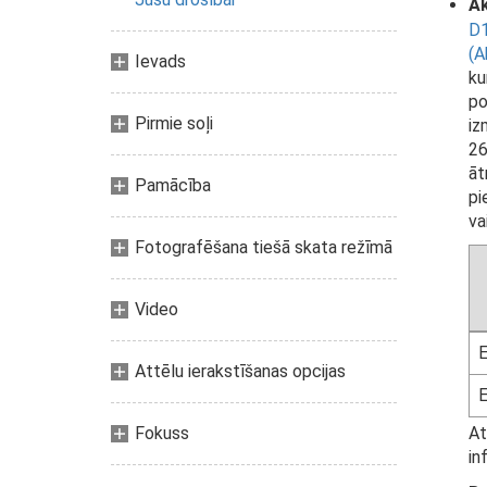
Ak
D1
(A
Ievads
ku
po
Pirmie soļi
iz
26
āt
Pamācība
pi
va
Fotografēšana tiešā skata režīmā
Video
Attēlu ierakstīšanas opcijas
Fokuss
At
in