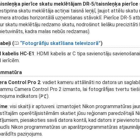
isnleņķa pierīce skatu meklētājam DR-5/taisnleņķa pierīce
estiprina skatu meklētāja actiņai taisnā leņķī, ļaujot attēlu skat
mera atrodas horizontālā uzņemšanas stāvoklī. Pierīce DR-5 atbals
ur skatu meklētāju redzamo skatu, nodrošinot lielāku precizitāti 
 pietuvināts, kadra malas nebūs redzamas).
beļi (
Fotogrāfiju skatīšana televizorā
)
0
 kabelis HC-E1
: HDMI kabelis ar C tipa savienotāju savienošanai
 ierīcēm.
ammatūra
ra Control Pro 2
: vadiet kameru attālināti no datora un saglabāj
ammu Camera Control Pro 2 izmanto, lai fotogrāfijas tvertu tieši 
nojuma indikators (
).
c
īme
: visi skaitļi ir aptuveni. izmantojiet Nikon programmatūras jau
stītajām operētājsistēmām skatiet jūsu reģionam paredzētajā Ni
tījumiem, piesakoties savā datora kontā, kad dators ir pievienot
udīs Nikon programmatūras un aparātprogrammatūras atjaunināju
parādīts paziņojums.