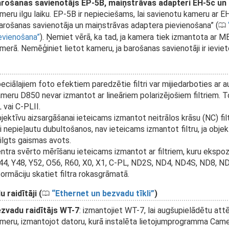
rošanas savienotājs EP-5B, maiņstrāvas adapteri EH-5c un
meru ilgu laiku. EP-5B ir nepieciešams, lai savienotu kameru ar E
arošanas savienotāja un maiņstrāvas adaptera pievienošana” (
0
evienošana
). Ņemiet vērā, ka tad, ja kamera tiek izmantota ar
merā. Nemēģiniet lietot kameru, ja barošanas savienotāji ir ievi
eciālajiem foto efektiem paredzētie filtri var mijiedarboties ar 
meru D850 nevar izmantot ar lineāriem polarizējošiem filtriem. To 
 vai C-PLII.
jektīvu aizsargāšanai ieteicams izmantot neitrālos krāsu (NC) filt
i nepieļautu dubultošanos, nav ieteicams izmantot filtru, ja objekt
ilgts gaismas avots.
ntra svērto mērīšanu ieteicams izmantot ar filtriem, kuru ekspozīcij
44, Y48, Y52, O56, R60, X0, X1, C-PL, ND2S, ND4, ND4S, ND8, ND
formāciju skatiet filtra rokasgrāmatā.
 raidītāji (
Ethernet un bezvadu tīkli
)
0
zvadu raidītājs WT-7
: izmantojiet WT-7, lai augšupielādētu attē
meru, izmantojot datoru, kurā instalēta lietojumprogramma Camera 