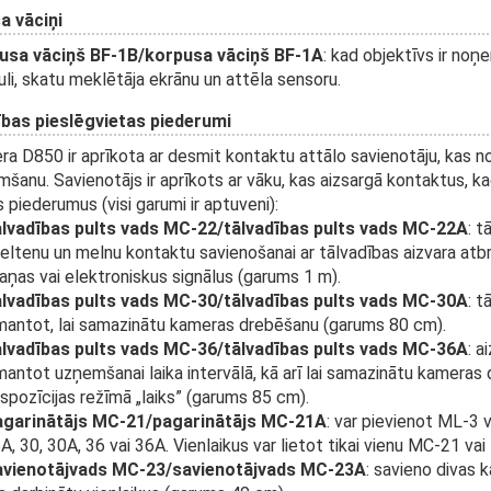
a vāciņi
usa vāciņš BF-1B/korpusa vāciņš BF-1A
: kad objektīvs ir no
li, skatu meklētāja ekrānu un attēla sensoru.
ības pieslēgvietas piederumi
a D850 ir aprīkota ar desmit kontaktu attālo savienotāju, kas n
šanu. Savienotājs ir aprīkots ar vāku, kas aizsargā kontaktus, k
 piederumus (visi garumi ir aptuveni):
lvadības pults vads MC-22/tālvadības pults vads MC-22A
: t
eltenu un melnu kontaktu savienošanai ar tālvadības aizvara atbrī
aņas vai elektroniskus signālus (garums 1 m).
lvadības pults vads MC-30/tālvadības pults vads MC-30A
: t
mantot, lai samazinātu kameras drebēšanu (garums 80 cm).
lvadības pults vads MC-36/tālvadības pults vads MC-36A
: a
mantot uzņemšanai laika intervālā, kā arī lai samazinātu kameras 
spozīcijas režīmā „laiks” (garums 85 cm).
garinātājs MC-21/pagarinātājs MC-21A
: var pievienot ML-3 
A, 30, 30A, 36 vai 36A. Vienlaikus var lietot tikai vienu MC-21 v
vienotājvads MC-23/savienotājvads MC-23A
: savieno divas 