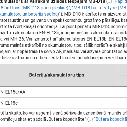
umulators ar vairākām uzlādes iespējām MB-D18
(
Papil
0
8 buttons (MB-D18 pogu piešķire)
,
MB-D18 battery type (MB-D
kumulatoru un bateriju secība)
): MB-D18 ir aprīkots ar aizvara 
rsortaustiņu un galveno un apakškomandu grozāmo pārslēgu, kas 
rtreta (vertikālajā) orientācijā. Lai piestiprinātu MB-D18, noņ
mantoti akumulatori EN-EL18c, ir nepieciešams akumulatora nod
a vai MH-26. Var izmantot arī akumulatorus EN-EL18b, EN-EL1
rums mainās atkarībā no akumulatoru tipa; tālāk norādītie skaitļi
eejami ar nepārtraukta servo AF, manuālo vai aizvara prioritātes 
i lielāku ātrumu un citiem iestatījumiem ar noklusējuma vērtībām.
Bateriju/akumulatoru tips
EN-EL15a/AA
EN-EL18c
tēlu skaits, ko var uzņemt vienā sērijveida uzņemšanā, mainās ar
formāciju skatiet sadaļā „Bufera kapacitāte” (
Bufera kapacit
0