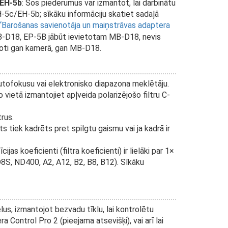
 EH-5b
: Šos piederumus var izmantot, lai darbinātu
H-5c/EH-5b; sīkāku informāciju skatiet sadaļā
Barošanas savienotāja un maiņstrāvas adaptera
 MB-D18, EP-5B jābūt ievietotam MB-D18, nevis
etoti gan kamerā, gan MB-D18.
autofokusu vai elektronisko diapazona meklētāju.
vietā izmantojiet apļveida polarizējošo filtru C-
rus.
s tiek kadrēts pret spilgtu gaismu vai ja kadrā ir
as koeficienti (filtra koeficienti) ir lielāki par 1×
8S, ND400, A2, A12, B2, B8, B12). Sīkāku
lus, izmantojot bezvadu tīklu, lai kontrolētu
Control Pro 2 (pieejama atsevišķi), vai arī lai