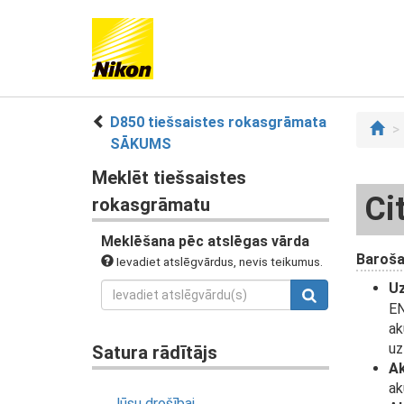
D850 tiešsaistes rokasgrāmata
SĀKUMS
Meklēt tiešsaistes
Ci
rokasgrāmatu
Meklēšana pēc atslēgas vārda
Baroša
Ievadiet atslēgvārdus, nevis teikumus.
Uz
EN
ak
uz
Satura rādītājs
Ak
ak
Jūsu drošībai