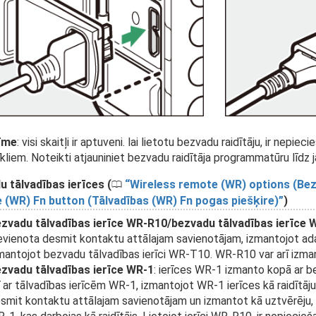
īme
: visi skaitļi ir aptuveni. lai lietotu bezvadu raidītāju, ir ne
īkliem. Noteikti atjauniniet bezvadu raidītāja programmatūru līdz ja
 tālvadības ierīces (
Wireless remote (WR) options (Bez
0
 (WR) Fn button (Tālvadības (WR) Fn pogas piešķire)
)
zvadu tālvadības ierīce WR-R10/bezvadu tālvadības ierīce
evienota desmit kontaktu attālajam savienotājam, izmantojot ad
mantojot bezvadu tālvadības ierīci WR-T10. WR-R10 var arī izman
zvadu tālvadības ierīce WR-1
: ierīces WR-1 izmanto kopā ar b
ī ar tālvadības ierīcēm WR-1, izmantojot WR-1 ierīces kā raidītāj
smit kontaktu attālajam savienotājam un izmantot kā uztvērēju, la