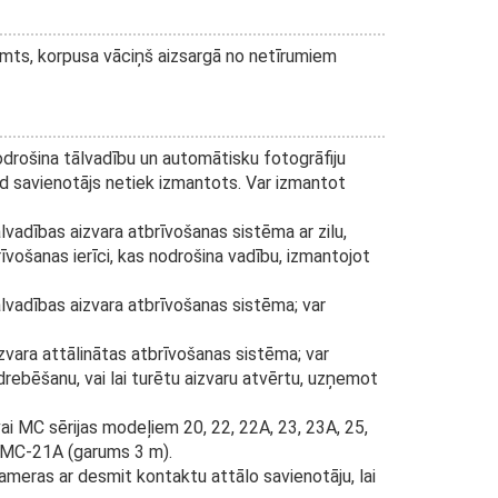
ņemts, korpusa vāciņš aizsargā no netīrumiem
odrošina tālvadību un automātisku fotogrāfiju
ad savienotājs netiek izmantots. Var izmantot
ālvadības aizvara atbrīvošanas sistēma ar zilu,
vošanas ierīci, kas nodrošina vadību, izmantojot
ālvadības aizvara atbrīvošanas sistēma; var
izvara attālinātas atbrīvošanas sistēma; var
drebēšanu, vai lai turētu aizvaru atvērtu, uzņemot
vai MC sērijas modeļiem 20, 22, 22A, 23, 23A, 25,
ai MC-21A (garums 3 m).
kameras ar desmit kontaktu attālo savienotāju, lai