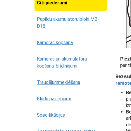
Citi piederumi
Papildu akumulatoru bloki MB-
D18
Kameras kopšana
Kameras un akumulatora
Piez
par t
kopšana: brīdinājumi
Bezvadu
Traucējummeklēšana
remote
Be
Kļūdu paziņojumi
pi
iz
Be
Specifikācijas
ar
de