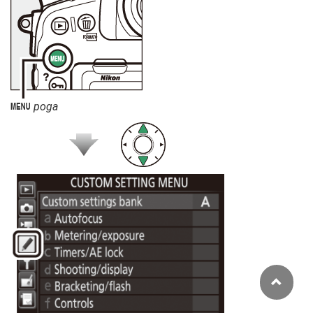
poga
G