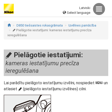
Latviski
Select language
D850 tiešsaistes rokasgrāmata
Izvēlnes pamācība
Pielāgotie iestatījumi: kameras iestatījumu precīza
A
ieregulēšana
Pielāgotie iestatījumi:
A
kameras iestatījumu precīza
ieregulēšana
Lai parādītu pielāgoto iestatījumu izvēlni, nospiediet
un
G
atlasiet
(pielāgoto iestatījumu izvēlnes) cilni.
A