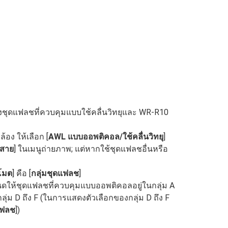
งชุดแฟลชที่ควบคุมแบบใช้คลื่นวิทยุและ WR‑R10
้อง ให้เลือก [
AWL แบบออพติคอล/ใช้คลื่นวิทยุ
]
้สาย
] ในเมนูถ่ายภาพ; แต่หากใช้ชุดแฟลชอื่นหรือ
โมต
] คือ [
กลุ่มชุดแฟลช
]
นดให้ชุดแฟลชที่ควบคุมแบบออพติคอลอยู่ในกลุ่ม A
ลุ่ม D ถึง F (ในการแสดงตัวเลือกของกลุ่ม D ถึง F
ดแฟลช
])