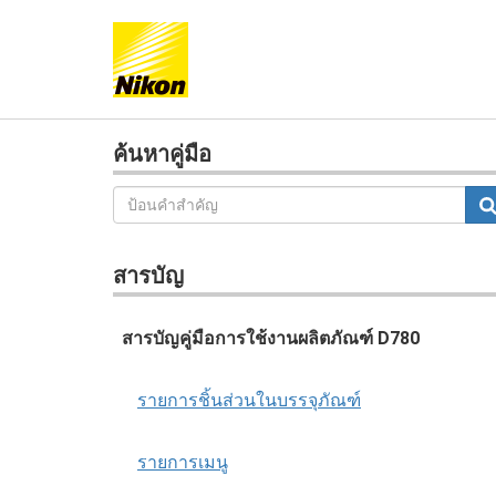
ค้นหาคู่มือ
สารบัญ
สารบัญคู่มือการใช้งานผลิตภัณฑ์ D780
รายการชิ้นส่วนในบรรจุภัณฑ์
รายการเมนู