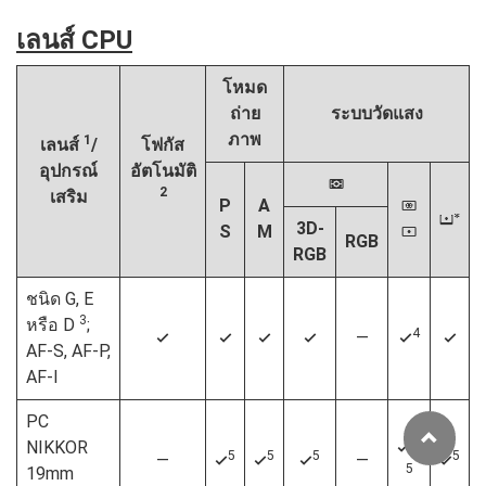
เลนส์ CPU
โหมด
ถ่าย
ระบบวัดแสง
ภาพ
1
เลนส์
/
โฟกัส
อุปกรณ์
อัตโนมัติ
L
2
เสริม
P
A
M
t
3D-
S
M
N
RGB
RGB
ชนิด G, E
3
หรือ D
;
4
—
4
4
4
4
4
4
AF‑S, AF‑P,
AF‑I
PC
4,
NIKKOR
4
5
5
5
5
—
—
4
4
4
4
5
19mm