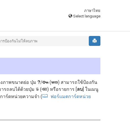
ภาษาไทย
Select language
การป้องกันไม่ให้ลบภาพ
ภาพขนาดย่อ ปุ่ม
/
(
) สามารถใช้ป้องกัน
Q
U
g
ามารถลบได้ด้วยปุ่ม
(
) หรือรายการ [
ลบ
] ในเมนู
O
Q
ตการ์ดหน่วยความจำ (
ฟอร์แมตการ์ดหน่วย