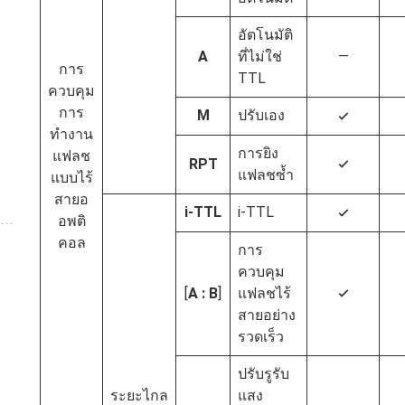
อัตโนมัติ
A
ที่ไม่ใช่
—
การ
TTL
ควบคุม
การ
M
ปรับเอง
4
ทำงาน
การยิง
แฟลช
RPT
4
แฟลชซ้ำ
แบบไร้
สายอ
i‑TTL
i‑TTL
4
อพติ
คอล
การ
ควบคุม
[
A : B
]
แฟลชไร้
4
สายอย่าง
รวดเร็ว
ปรับรูรับ
ระยะไกล
แสง