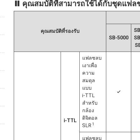
คุณสมบัติที่สามารถใช้ได้กับชุดแฟล
SB
คุณสมบัติที่รองรับ
SB‑5000
SB
S
แฟลชลบ
เงาเพื่อ
ความ
สมดุล
แบบ
4
i‑TTL
สำหรับ
กล้อง
ดิจิตอล
i‑TTL
1
SLR
แฟลชลบ