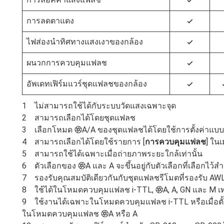
4
การลดตาแดง
4
ไฟส่องนำทิศทางแสงเงาของกล้อง
4
ผนวกการควบคุมแฟลช
4
อัพเดทเฟิร์มแวร์ชุดแฟลชของกล้อง
4
ไม่สามารถใช้ได้กับระบบวัดแสงเฉพาะจุด
สามารถเลือกได้โดยชุดแฟลช
เลือกโหมด
A/A ของชุดแฟลชได้โดยใช้การตั้งค่าแ
q
สามารถเลือกได้โดยใช้รายการ [
การควบคุมแฟลช
] ในเ
สามารถใช้ได้เฉพาะเมื่อถ่ายภาพระยะใกล้เท่านั้น
ตัวเลือกของ
A และ A จะขึ้นอยู่กับตัวเลือกที่เลือกไว
q
รองรับคุณสมบัติเดียวกันกับชุดแฟลชรีโมตที่รองรับ 
ใช้ได้ในโหมดควบคุมแฟลช i‑TTL,
A, A, GN และ M เท
q
ใช้งานได้เฉพาะในโหมดควบคุมแฟลช i‑TTL หรือเมื่อต
ในโหมดควบคุมแฟลช
A หรือ A
q