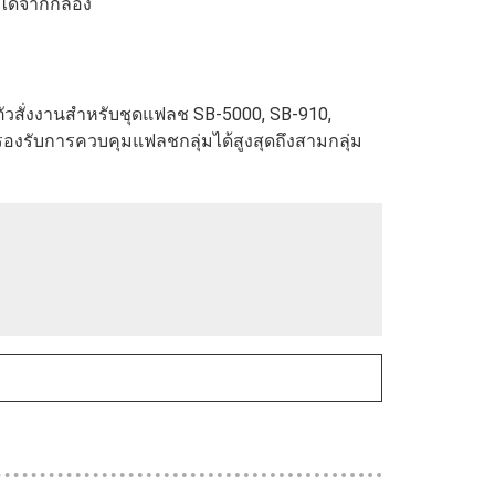
ได้จากกล้อง
็นตัวสั่งงานสำหรับชุดแฟลช SB‑5000, SB‑910,
รองรับการควบคุมแฟลชกลุ่มได้สูงสุดถึงสามกลุ่ม