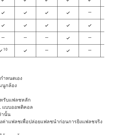
4
4
4
4
4
4
—
—
4
4
4
4
4
4
4
4
4
4
—
—
—
—
—
4
10
—
—
—
4
4
4
บบกำหนดเอง
มนูกล้อง
้สำหรับแฟลชหลัก
AWL แบบออพติคอล
่านั้น
ั้งค่าแฟลชเพื่อปล่อยแฟลชนำก่อนการยิงแฟลชจริง