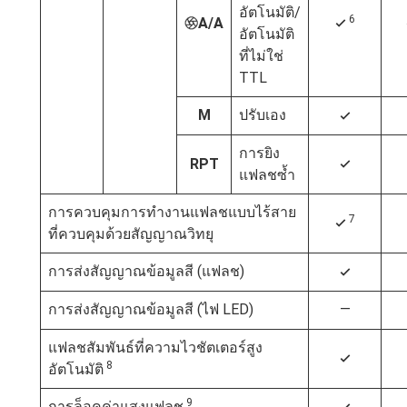
อัตโนมัติ/
6
A/A
q
4
อัตโนมัติ
ที่ไม่ใช่
TTL
M
ปรับเอง
4
การยิง
RPT
4
แฟลชซ้ำ
การควบคุมการทำงานแฟลชแบบไร้สาย
7
4
ที่ควบคุมด้วยสัญญาณวิทยุ
การส่งสัญญาณข้อมูลสี (แฟลช)
4
การส่งสัญญาณข้อมูลสี (ไฟ LED)
—
แฟลชสัมพันธ์ที่ความไวชัตเตอร์สูง
4
8
อัตโนมัติ
9
การล็อคค่าแสงแฟลช