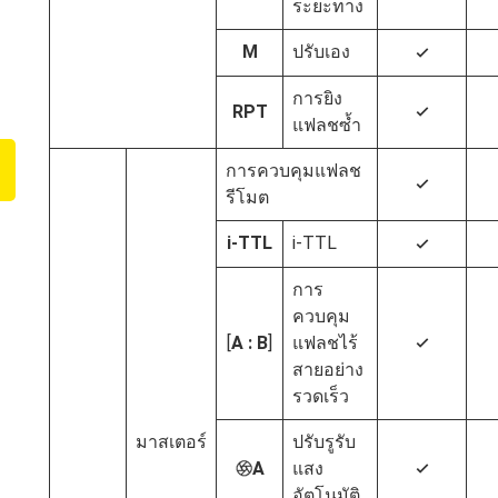
ระยะทาง
M
ปรับเอง
4
การยิง
RPT
4
แฟลชซ้ำ
การควบคุมแฟลช
4
รีโมต
i‑TTL
i‑TTL
4
การ
ควบคุม
[
A : B
]
แฟลชไร้
4
สายอย่าง
รวดเร็ว
มาสเตอร์
ปรับรูรับ
A
แสง
q
4
อัตโนมัติ