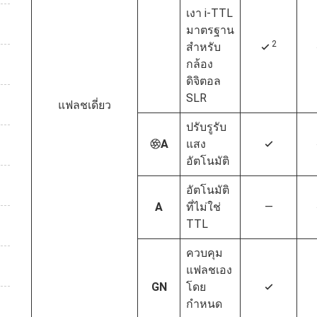
เงา i‑TTL
มาตรฐาน
2
สำหรับ
4
กล้อง
ดิจิตอล
SLR
แฟลชเดี่ยว
ปรับรูรับ
A
แสง
q
4
อัตโนมัติ
อัตโนมัติ
A
ที่ไม่ใช่
—
TTL
ควบคุม
แฟลชเอง
GN
โดย
4
กำหนด