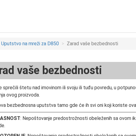
Uputstvo na mreži za D850
Zarad vaše bezbednosti
rad vaše bezbednosti
e sprečili štetu nad imovinom ili svoju ili tuđu povredu, u potpun
nja ovog proizvoda.
ova bezbednosna uputstva tamo gde će ih svi oni koji koriste ovaj
PASNOST
: Nepoštovanje predostrožnosti obeleženih sa ovom ikono
de.
OZORENJE
: Nepoštovanje predostrožnosti obeleženih sa ovom 