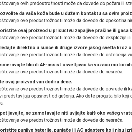
štovanje ovih predostrožnosti može da dovede do požara ili str
ozvolite da vaša koža bude u dužem kontaktu sa ovim proizvo
štovanje ove predostrožnosti može da dovede do opekotina ni
oristite ovaj proizvod u prisustvu zapaljive prašine ili gasa 
štovanje ove predostrožnosti može da dovede do eksplozije ili 
ledajte direktno u sunce ili druge izvore jakog svetla kroz ob
štovanje ove predostrožnosti može da dovede do oštećenja vi
smeravajte blic ili AF-assist osvetljivač ka vozaču motornih 
štovanje ove predostrožnosti može da dovede do nesreća.
te ovaj proizvod van dodira dece.
štovanje ove predostrožnosti može da dovede do povrede ili kva
vi predstavljaju opasnost od gušenja.
Ako dete proguta bilo koji
a.
petljavajte, ne zamotavajte niti uvijajte kaiš oko vašeg vrata
štovanje ove predostrožnosti može da dovede do nesreća.
oristite punjive baterije, punjače ili AC adaptere koji nisu iz