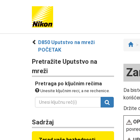
D850 Uputstvo na mreži
POČETAK
Pretražite Uputstvo na
Za
mreži
Pretraga po ključnim rečima
Da bist
Unesite ključnim reci, a ne rechenice.
korišće
Držite 
Sadržaj
O
povre
Zarad vaše bezbednosti
UP