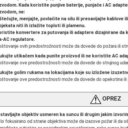
zvodom. Kada koristite punjive baterije, punjače i AC adapte
zvodom, ne:
tećujte, menjajte, povlačite na silu ili presavijajte kablove il
bjekata niti ih izlažite toploti ili plamenu.
ristite konvertere za putovanja ili adaptere dizajnirane da 
a-AC regulatore.
štovanje ovih predostrožnosti može da dovede do požara ili str
ukujte utikačem kada punite proizvod ili ne koristite AC adap
štovanje ove predostrožnosti može da dovede do strujnog udar
ukujte golim rukama na lokacijama koje su izložene izuzetn
štovanje ove predostrožnosti može da dovede do opekotina ili 
OPREZ
stavljajte objektiv usmeren ka suncu ili drugim jakim izvori
lo fokusirano od strane objektiva može da izazove požar ili da o