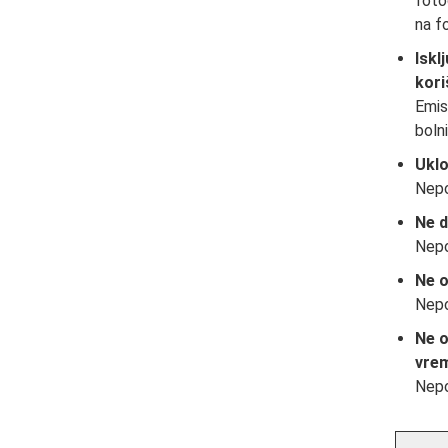
foto
na f
Iskl
kori
Emis
boln
Uklo
Nepo
Ne d
Nepo
Ne o
Nepo
Ne o
vrem
Nepo