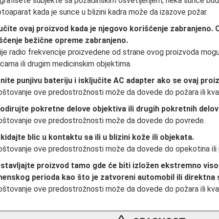
grafišete subjekte sa pozadinskim osvetljenjem, neka sunce bud
otoaparat kada je sunce u blizini kadra može da izazove požar.
jučite ovaj proizvod kada je njegovo korišćenje zabranjeno.
šćenje bežične opreme zabranjeno.
ije radio frekvencije proizvedene od strane ovog proizvoda mogu d
icama ili drugim medicinskim objektima.
nite punjivu bateriju i isključite AC adapter ako se ovaj proi
štovanje ove predostrožnosti može da dovede do požara ili kvar
odirujte pokretne delove objektiva ili drugih pokretnih delov
štovanje ove predostrožnosti može da dovede do povrede.
kidajte blic u kontaktu sa ili u blizini kože ili objekata.
štovanje ove predostrožnosti može da dovede do opekotina ili 
stavljajte proizvod tamo gde će biti izložen ekstremno v
enskog perioda kao što je zatvoreni automobil ili direktna 
štovanje ove predostrožnosti može da dovede do požara ili kvar