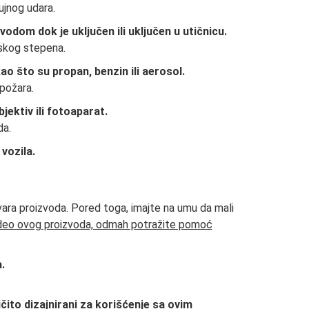
ujnog udara.
dom dok je uključen ili uključen u utičnicu.
skog stepena.
kao što su propan, benzin ili aerosol.
požara.
jektiv ili fotoaparat.
da.
vozila.
ra proizvoda. Pored toga, imajte na umu da mali
 deo ovog proizvoda, odmah potražite pomoć
.
ričito dizajnirani za korišćenje sa ovim