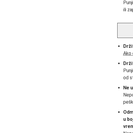
Punj
ili za
Drži
Ako 
Drži
Punj
od st
Ne u
Nepo
pešk
Odma
u bo
vre