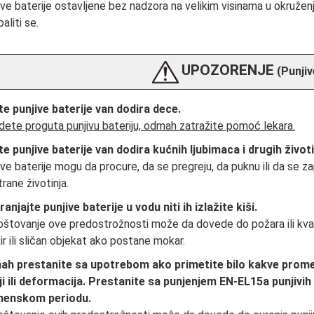
ive baterije ostavljene bez nadzora na velikim visinama u okruženju
paliti se.
UPOZORENJE
(Punjiv
te punjive baterije van dodira dece.
dete proguta punjivu bateriju, odmah zatražite pomoć lekara.
te punjive baterije van dodira kućnih ljubimaca i drugih životi
ive baterije mogu da procure, da se pregreju, da puknu ili da se za
rane životinja.
ranjajte punjive baterije u vodu niti ih izlažite kiši.
štovanje ove predostrožnosti može da dovede do požara ili kvar
ir ili sličan objekat ako postane mokar.
h prestanite sa upotrebom ako primetite bilo kakve prome
ji ili deformacija. Prestanite sa punjenjem EN-EL15a punjiv
menskom periodu.