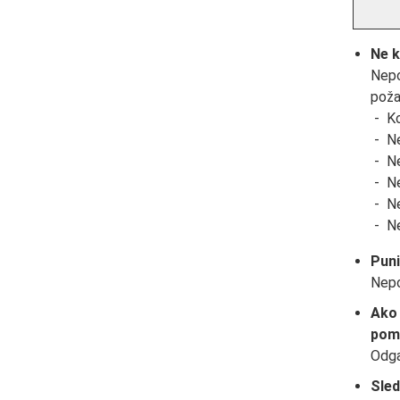
Ne k
Nepo
poža
Ko
Ne
Ne
Ne
Ne
Ne
Puni
Nepo
Ako 
pomo
Odga
Sled