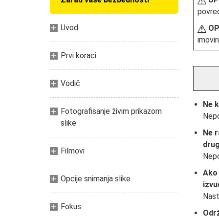
povre
Uvod
OP
imovi
Prvi koraci
Vodič
Ne k
Fotografisanje živim prikazom
Nepo
slike
Ne r
drug
Filmovi
Nepo
Ako 
Opcije snimanja slike
izvu
Nast
Fokus
Održ