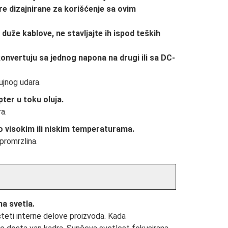
re dizajnirane za korišćenje sa ovim
i duže kablove, ne stavljajte ih ispod teških
konvertuju sa jednog napona na drugi ili sa DC-
ujnog udara.
ter u toku oluja.
a.
o visokim ili niskim temperaturama.
promrzlina.
ma svetla.
šteti interne delove proizvoda. Kada