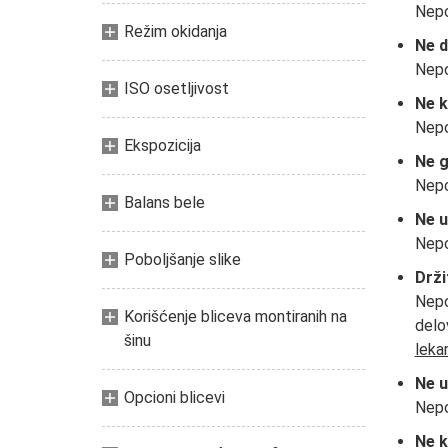
Nepo
Režim okidanja
Ne d
Nepo
ISO osetljivost
Ne k
Nepo
Ekspozicija
Ne g
Nepo
Balans bele
Ne u
Nepo
Poboljšanje slike
Drži
Nepo
Korišćenje bliceva montiranih na
delo
šinu
lekar
Ne u
Opcioni blicevi
Nepo
Ne k