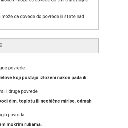
 može da dovede do povrede ili štete nad
E
ruge povrede.
elove koji postaju izloženi nakon pada ili
 ili druge povrede.
di dim, toplotu ili neobične mirise, odmah
ugih povreda.
ačem mokrim rukama.