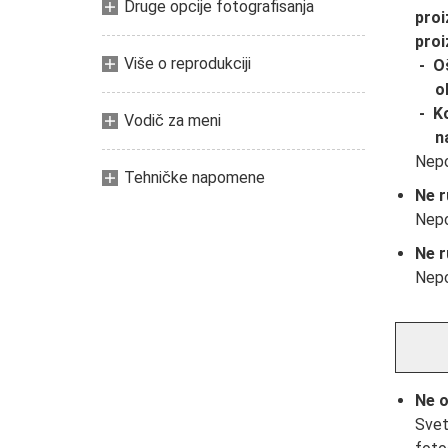
Druge opcije fotografisanja
proi
proi
Više o reprodukciji
Oš
o
Ko
Vodič za meni
n
Nepo
Tehničke napomene
Ne r
Nepo
Ne r
Nepo
Ne o
Svet