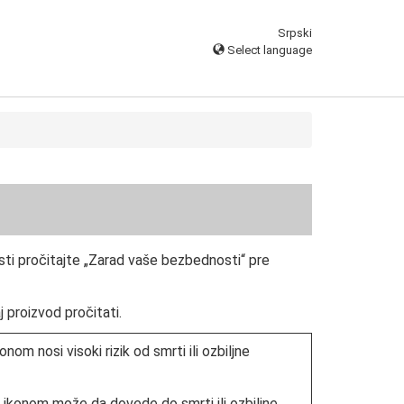
Srpski
Select language
osti pročitajte „Zarad vaše bezbednosti“ pre
 proizvod pročitati.
m nosi visoki rizik od smrti ili ozbiljne
ikonom može da dovede do smrti ili ozbiljne