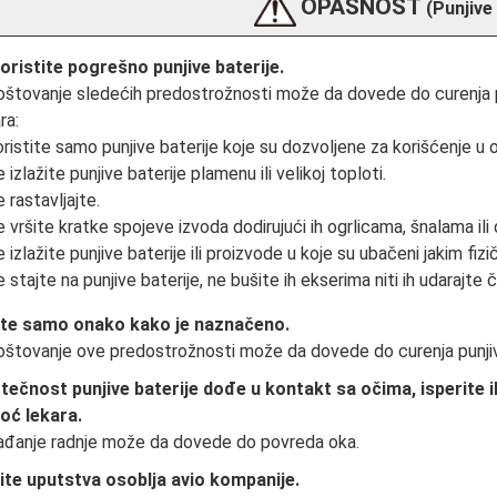
OPASNOST
(Punjive 
oristite pogrešno punjive baterije.
štovanje sledećih predostrožnosti može da dovede do curenja punj
ra:
ristite samo punjive baterije koje su dozvoljene za korišćenje u
 izlažite punjive baterije plamenu ili velikoj toploti.
 rastavljajte.
 vršite kratke spojeve izvoda dodirujući ih ogrlicama, šnalama il
 izlažite punjive baterije ili proizvode u koje su ubačeni jakim fiz
 stajte na punjive baterije, ne bušite ih ekserima niti ih udarajte
te samo onako kako je naznačeno.
štovanje ove predostrožnosti može da dovede do curenja punjivih 
tečnost punjive baterije dođe u kontakt sa očima, isperite 
ć lekara.
đanje radnje može da dovede do povreda oka.
ite uputstva osoblja avio kompanije.