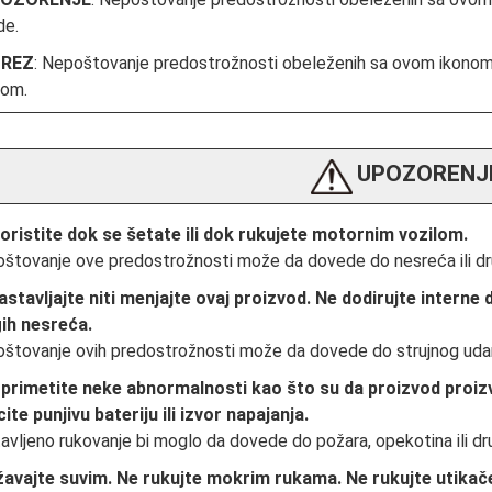
de.
REZ
: Nepoštovanje predostrožnosti obeleženih sa ovom ikonom
nom.
UPOZORENJ
oristite dok se šetate ili dok rukujete motornim vozilom.
štovanje ove predostrožnosti može da dovede do nesreća ili d
astavljajte niti menjajte ovaj proizvod. Ne dodirujte interne d
ih nesreća.
štovanje ovih predostrožnosti može da dovede do strujnog udara
primetite neke abnormalnosti kao što su da proizvod proizvo
cite punjivu bateriju ili izvor napajanja.
avljeno rukovanje bi moglo da dovede do požara, opekotina ili dr
avajte suvim. Ne rukujte mokrim rukama. Ne rukujte utik