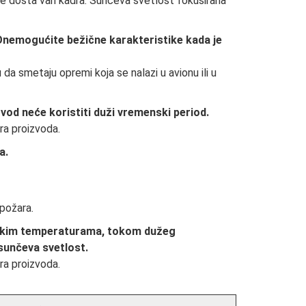
e dosta van kadra. Sunčeva svetlost fokusirana
 Onemogućite bežične karakteristike kada je
a smetaju opremi koja se nalazi u avionu ili u
zvod neće koristiti duži vremenski period.
a proizvoda.
a.
požara.
isokim temperaturama, tokom dužeg
sunčeva svetlost.
a proizvoda.