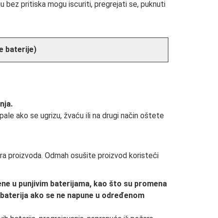
 bez pritiska mogu iscuriti, pregrejati se, puknuti
e baterije)
nja.
pale ako se ugrizu, žvaću ili na drugi način oštete
a proizvoda. Odmah osušite proizvod koristeći
ne u punjivim baterijama, kao što su promena
ih baterija ako se ne napune u određenom