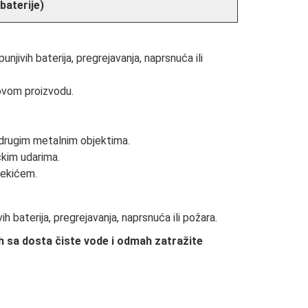
baterije)
ivih baterija, pregrejavanja, naprsnuća ili
 ovom proizvodu.
i drugim metalnim objektima.
ičkim udarima.
 čekićem.
baterija, pregrejavanja, naprsnuća ili požara.
ih sa dosta čiste vode i odmah zatražite