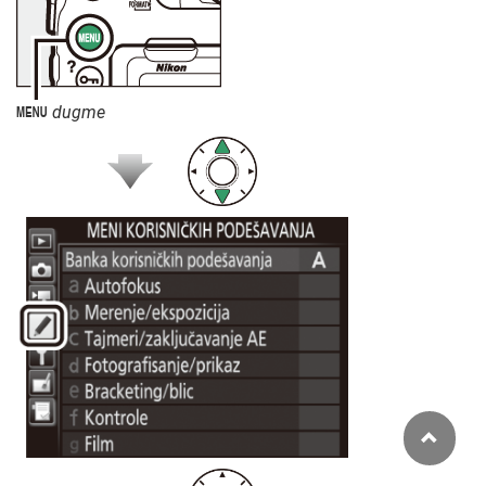
dugme
G