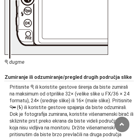
dugme
X
Zumiranje ili odzumiranje/pregled drugih područja slike
Pritisnite
ili koristite gestove širenja da biste zumirali
X
na maksimum od otprilike 32× (velike slike u FX/36 × 24
formatu), 24× (srednje slike) ili 16× (male slike). Pritisnite
(
) ili koristite gestove spajanja da biste odzumirali.
W
M
Dok je fotografija zumirana, koristite višenamenski birač ili
skliznite prst preko ekrana da biste videli područja slike
koja nisu vidljiva na monitoru. Držite višenamenski birač
pritisnutim da biste brzo prevlačili na druga područja