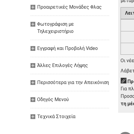
μεταβ
Προαιρετικές Μονάδες Φλας
Λει
Φωτογράφιση με
Τηλεχειριστήριο
Εγγραφή και Προβολή Video
Οι νέ
Άλλες Επιλογές Λήψης
Λάβετ
Πρ
Περισσότερα για την Απεικόνιση
Για π
Προσα
Οδηγός Mενού
τη μέ
Τεχνικά Στοιχεία