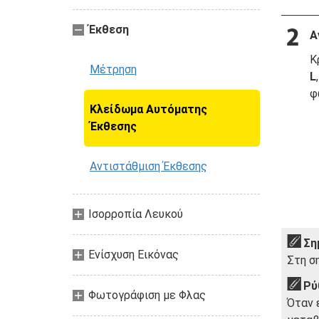
Έκθεση
Α
Κ
Μέτρηση
L
φ
Κλείδωμα Αυτόματης
Έκθεσης
Αντιστάθμιση Έκθεσης
Ισορροπία Λευκού
Ση
Ενίσχυση Εικόνας
Στη σ
Ρύ
Φωτογράφιση με Φλας
Όταν 