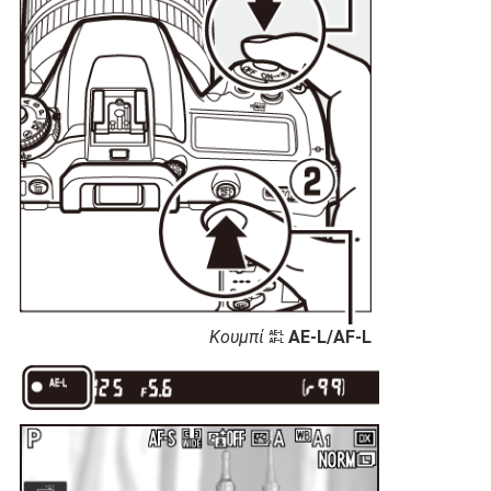
Κουμπί
AE-L/AF-L
A