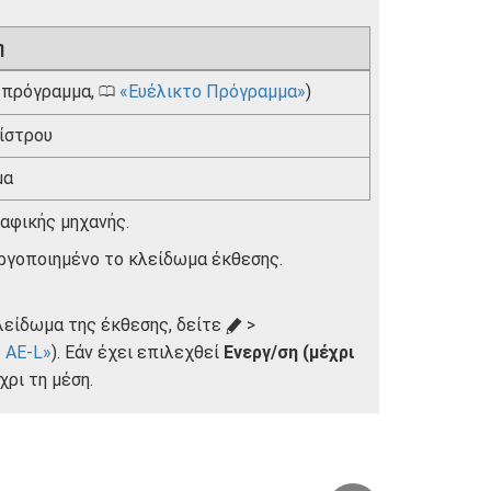
η
ο πρόγραμμα,
Ευέλικτο Πρόγραμμα
)
0
ίστρου
μα
αφικής μηχανής.
εργοποιημένο το κλείδωμα έκθεσης.
κλείδωμα της έκθεσης, δείτε
>
A
 AE-L
). Εάν έχει επιλεχθεί
Ενεργ/ση (μέχρι
χρι τη μέση.